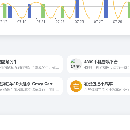
线隐藏的牛
4399手机游戏平台
移动你的鼠标直到你找到了隐藏的牛。你鼠标离得越近，它叫的越响。
在线疯狂羊3D大逃杀-Crazy Cattle 3D
在线遥控小汽车
全新的物理引擎模拟真实绵羊动作，同时也带来了相当震撼的视觉效果