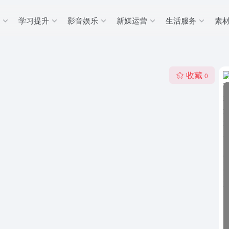
学习提升
影音娱乐
新媒运营
生活服务
素
收藏
0