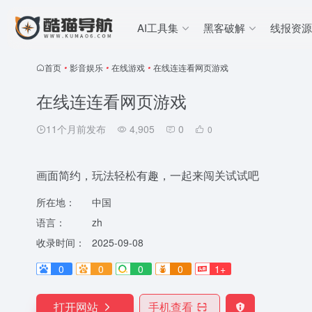
AI工具集
黑客破解
线报资源
首页
•
影音娱乐
•
在线游戏
•
在线连连看网页游戏
在线连连看网页游戏
11个月前发布
4,905
0
0
画面简约，玩法轻松有趣，一起来闯关试试吧
所在地：
中国
语言：
zh
收录时间：
2025-09-08
0
0
0
0
1+
打开网站
手机查看