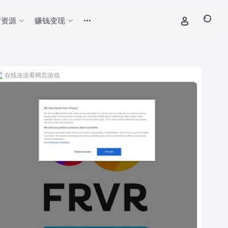
材资源
赚钱变现
在线连连看网页游戏