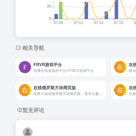
相关导航
FRVR游戏平台
在
免费在线游戏的平台 HTML5游戏平台
在线俄罗斯方块网页版
经典小游戏俄罗斯方块网页版，童年乐趣走起来
暂无评论