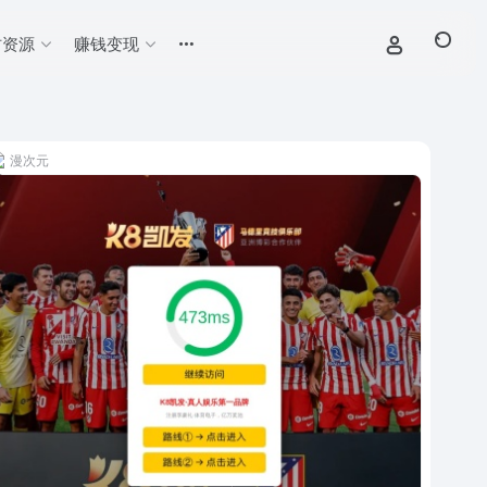
材资源
赚钱变现
漫次元