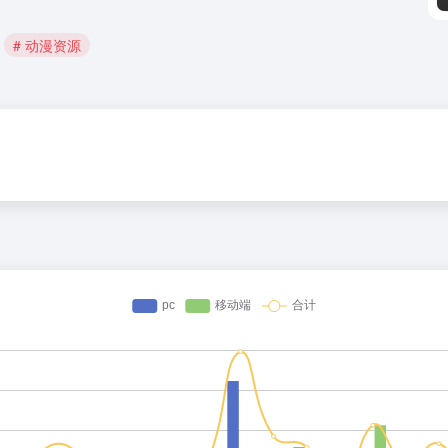
# 动漫资源