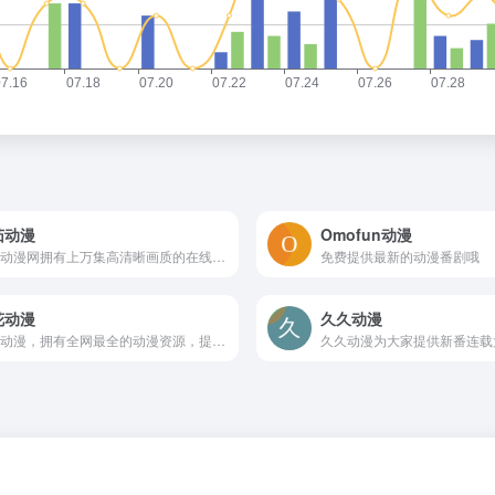
茄动漫
Omofun动漫
番茄动漫网拥有上万集高清晰画质的在线动漫，观看完全免费、无须注册、高速播放、更新及时的专业在线樱花动漫站，我们致力为所有动漫迷们提供最好看的动漫。
免费提供最新的动漫番剧哦
花动漫
久久动漫
樱花动漫，拥有全网最全的动漫资源，提供最新的热门动漫在线观看、上万集高清动漫在线播放、在线缓存、在线APP下载等服务，拥有更新及时，播放流畅，无广告等优点，致力于给动漫迷们带来最好看的在线樱花动漫站！