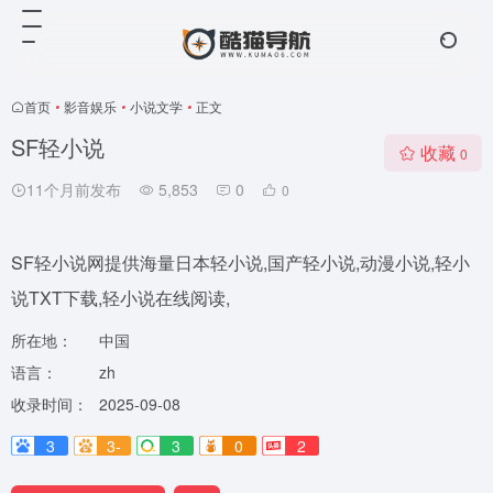
首页
•
影音娱乐
•
小说文学
•
正文
SF轻小说
收藏
0
11个月前发布
5,853
0
0
SF轻小说网提供海量日本轻小说,国产轻小说,动漫小说,轻小
说TXT下载,轻小说在线阅读,
所在地：
中国
语言：
zh
收录时间：
2025-09-08
3
3-
3
0
2