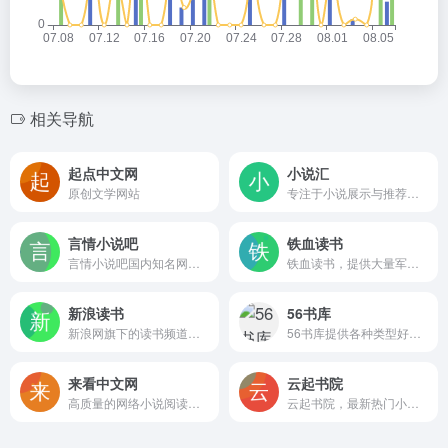
相关导航
起点中文网
小说汇
原创文学网站
专注于小说展示与推荐的网络平台，致力于为读者提供丰富多样的小说资源，涵盖了多种热门题材，满足不同读者的阅读喜好
言情小说吧
铁血读书
言情小说吧国内知名网络文学原创小说门户。书城拥有海量完结全本小说，每日更新言情、都市、耽美、穿越、官场、重生、玄幻、女尊等小说的连载最新章节，定期发布阅读小说排行榜单。
铁血读书，提供大量军事小说、历史小说以及军事小说以外的科幻小说、武侠小说、玄幻小说、都市言情小说等其他类别小说，满足您的阅读需求。
新浪读书
56书库
新浪网旗下的读书频道，为读者提供集阅读、写作、评书、购书的一站式服务。
56书库提供各种类型好看的小说最新章节免费阅读；关注好看的小说的朋友可以记住本站,本站界面清新无任何弹窗：56书库阅读,无弹窗精彩小说尽在56书库。
来看中文网
云起书院
高质量的网络小说阅读服务
云起书院，最新热门小说网站，最新章节在线阅读。提供古言、现言、青春、仙侠、幻情、科幻等好看的小说，找最好看的网络小说就来云起书院。