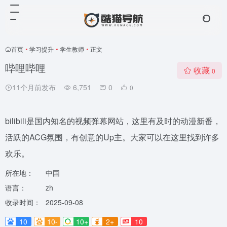
首页
•
学习提升
•
学生教师
•
正文
哔哩哔哩
收藏
0
11个月前发布
6,751
0
0
bilibili是国内知名的视频弹幕网站，这里有及时的动漫新番，
活跃的ACG氛围，有创意的Up主。大家可以在这里找到许多
欢乐。
所在地：
中国
语言：
zh
收录时间：
2025-09-08
10
10-
10+
2+
10