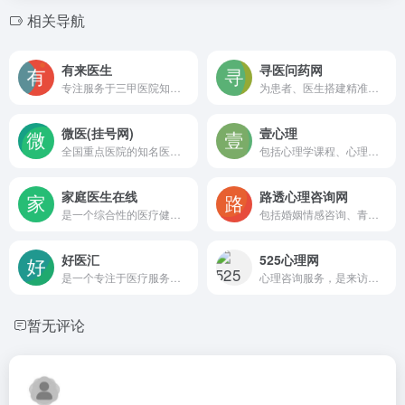
相关导航
有来医生
寻医问药网
专注服务于三甲医院知名专家,生产权威医疗IP。依托强大的内容生产工具“有来号”助医实现知识沉淀及分享,让人人都能享有健康的科普知识！
为患者、医生搭建精准医疗信息查询，一对一在线咨询，预约挂号等服务平台
微医(挂号网)
壹心理
全国重点医院的知名医生,为您提供医疗、医药、保健等全方位服务。
包括心理学课程、心理咨询、心理测评、心理FM以及心理科普文章。
家庭医生在线
路透心理咨询网
是一个综合性的医疗健康服务平台，致力于为大众提供全面、专业且实用的健康信息与服务，帮助人们更好地管理健康、预防疾病
包括婚姻情感咨询、青少年儿童心理咨询、个人情绪管理咨询以及个人成长咨询等
好医汇
525心理网
是一个专注于医疗服务领域的在线平台
心理咨询服务，是来访者、心理咨询师、心理机构首选的在线心理咨询平台，十八年老品牌值得信赖，百万用户的选择！
暂无评论