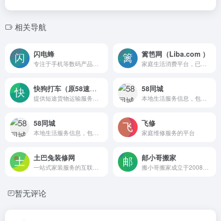
相关导航
闪电蜂
篱笆网（Liba.com ）
专注于手机等数码产品售后维修、回收、延保等全线服务
家庭生活消费平台，已成功为超过50万户家庭提供装修、珠宝・婚庆、育儿等方面的服务。
快狗打车（原58速运）
58同城
提供短途货物运输服务，包括搬家、货运等，旨在为个人、商家及企业用户提供快速、安全、省钱的短途物品运送服务
本地生活服务信息，包括房产、招聘、二手物品交易、汽车和本地生活服务等
58同城
飞修
本地生活服务信息，包括房产、招聘、二手物品交易、汽车和本地生活服务等
家庭维修服务的平台
土巴兔装修网
邮小哥搬家
一站式家装服务的互联网平台
搬小哥搬家成立于2008年，总部位于深圳，是广州搬小哥科技有限公司旗下全国知名连锁搬家服务品牌。十几年来，经过搬小哥搬家全体员工的共同努力，现已发展成为拥有各类车辆数百余辆，已在深圳，广州，北京，南京，成都，武汉，西安，杭州，苏州，合肥，石家庄，南宁，长沙，贵阳，昆明，苏州，临沂等地设立多家品牌分公司及分部，专业从事搬家搬运、物流运输、仓储配送、到家服务、拆装空调、家电清洗等多种服务的大型企业集团公司。
暂无评论