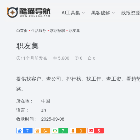
AI工具集
黑客破解
线报资源
首页
•
生活服务
•
求职招聘
•
职友集
职友集
11个月前发布
5,600
0
0
提供找客户、查公司、排行榜、找工作、查工资、看趋势
路。
所在地：
中国
语言：
zh
收录时间：
2025-09-08
7
6-
7
0
5