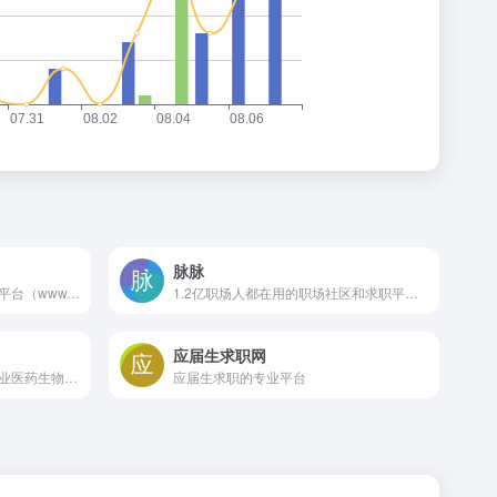
脉脉
中国残疾人就业创业网络服务平台（www.cdpee.org.cn）是由中国残疾人联合会主办的综合性服务平台，旨在为残疾人提供就业、创业、职业培训等多方面的信息和支持，帮助残疾人实现更高质量的就业和创业目标。
1.2亿职场人都在用的职场社区和求职平台，基于“实名/职业认证”和“人脉网络引擎”帮助职场人拓展人脉、交流合作、求职招聘，收获更多机遇。
应届生求职网
丁香人才网是丁香园旗下的专业医药生物求职招聘平台,提供全国真实的医院、药企、科研单位、生物公司的招聘信息,医学药学生物行业找工作首选丁香人才网
应届生求职的专业平台