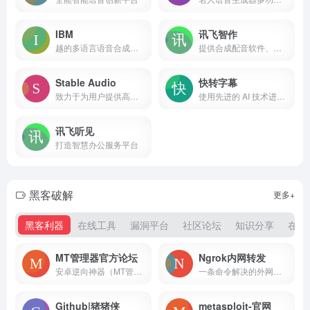
IBM
讯飞智作
越的多语言语音合成云服务
提供合成配音软件、真人配音、童声配音、广告宣传片、短视频配音、AI虚拟主播、虚拟数字人等一站式配音服务。
Stable Audio
快转字幕
致力于为用户提供高品质、稳定的音频服务或产品。
使用先进的 AI 技术进行精确字幕转录和翻译，字幕制作更轻松。
讯飞听见
打造智慧办公服务平台
黑客破解
更多+
黑客利器
在线工具
漏洞平台
社区论坛
知识分享
在线
MT管理器官方论坛
Ngrok内网转发
安卓逆向神器（MT管理器）官方论坛
一条命令解决的外网访问内网问题，无需任何配置，下载客户端之后直接一条命令让外网访问您的内网不再是距离
Github|猪猪侠
metasploit-官网