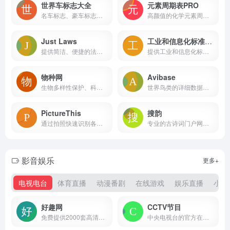
世界车标志大全
元素周期表PRO
名车标志、豪车标志、跑车标志、国产车标志等所有品牌的汽车标志图片及名称大全，认识了解汽车标志图片及名称就来车标志网。
高颜值的化学元素周期表工具，提供全面的元素属性、图片和百科知识等。
Just Laws
工业和信息化标准服务平台
提供简洁、便捷的法律文库服务的网站
提供工业和信息化标准的综合性服务平台
物种网
Avibase
生物多样性保护、科普与研究-生物词典-物种数据库-物种辞典-物种信息查询-生物技术词典
世界鸟类的详细数据库。它包含了关于约10,000种和22,000个亚种鸟类的超过一百万条记录，涵盖了分布信息、分类学信息、不同语言中的异名等
PictureThis
搜韵
通过拍照快速识别各种植物
专业的古诗词门户网站，收录约90万首古今诗词作品，其中近现代及之前的诗词作品约83万
影音娱乐
更多+
电视电台
体育直播
动漫番剧
在线游戏
娱乐直播
小说
好趣网
CCTV节目
免费提供2000套高清网络电视直播在线观看服务的网站
中央电视台的官方在线直播平台，提供全面的电视节目直播服务