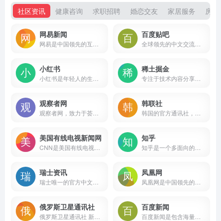
社区资讯
健康咨询
求职招聘
婚恋交友
家居服务
房屋
网易新闻
百度贴吧
网易是中国领先的互联网技术公司，为用户提供免费邮箱、游戏、搜索引擎服务，开设新闻、娱乐、体育等30多个内容频道，及博客、视频、论坛等互动交流，网聚人的力量。
全球领先的中文交流平台，它为人们提供一个表达和交流思想的自由网络空间，并以此汇集志同道合的网友。
小红书
稀土掘金
小红书是年轻人的生活方式平台，用户可以通过短视频、图文等形式记录生活点滴，分享生活方式，并基于兴趣形成互动
专注于技术内容分享和交流的社区平台，由字节跳动团队开发。它旨在为开发者提供一个学习、交流和成长的环境，涵盖多种技术领域，包括后端、前端、Android、iOS、人工智能、开发工具等。
观察者网
韩联社
观察者网，致力于荟萃中外思想者精华，鼓励青年学人探索，建中西文化交流平台，为崛起中的精英提供决策参考。
韩国的官方通讯社，也是韩国最大的通讯社
美国有线电视新闻网
知乎
CNN是美国有线电视新闻网，全球以新闻播报为主的电视台
知乎是一个多面向的中文互联网平台，它不仅是一个问答社区，也是一个内容分享和讨论的场所。
瑞士资讯
凤凰网
瑞士唯一的官方中文新闻媒体
凤凰网是中国领先的综合门户网站，提供含文图音视频的全方位综合新闻资讯、深度访谈、观点评论、财经产品、互动应用、分享社区等服务，同时与凤凰无线、凤凰宽频形成三屏联动，为全球主流华人提供互联网、无线通信、电视网三网融合无缝衔接的新媒体优质体验。
俄罗斯卫星通讯社
百度新闻
俄罗斯卫星通讯社 新闻（Sputnik）24小时全天候追踪全球每日热点新闻及时报道国内外最新及重大新闻资讯，内容覆盖国内及国际突发新闻事件。卫星社秉承国际视野，力求及时、客观、权威、独立地报道全球资讯。
百度新闻是包含海量资讯的新闻服务平台，真实反映每时每刻的新闻热点。您可以搜索新闻事件、热点话题、人物动态、产品资讯等，快速了解它们的最新进展。