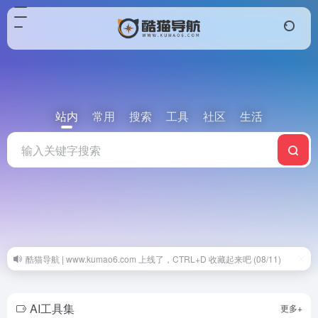
站内
常用
搜索
工具
社区
生活
酷猫导航 | www.kumao6.com 上线了，CTRL+D 收藏起来吧 (08/11)
AI工具集
更多+