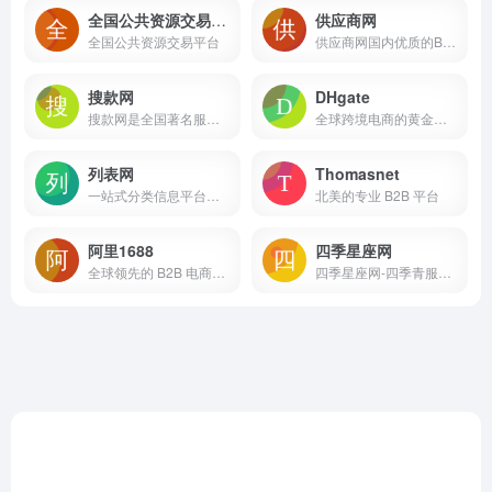
全国公共资源交易平台
供应商网
全国公共资源交易平台
供应商网国内优质的B2B网站，是中小企业老板推广的B2B平台，是百度爱采购官方合作平台
搜款网
DHgate
搜款网是全国著名服装批发平台，覆盖广州杭州普宁各大服装批发市场，提供男装女装童装一手货源批发，款式全，每日上新，价格低。支持一键铺货，一件代发，以图搜款。欢迎采购。
全球跨境电商的黄金启航点
列表网
Thomasnet
一站式分类信息平台，找信息，更便捷可靠。
北美的专业 B2B 平台
阿里1688
四季星座网
全球领先的 B2B 电商批发采购平台
四季星座网-四季青服装批发市场_杭州女装网站拿货平台_一件代发