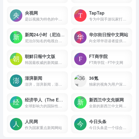
央视网
TapTap
是以视频为特色的中央重点新闻网站
专为中国手游玩家打造的推荐高品质手游的分享社区
新闻24小时（尼泊尔）
华尔街日报中文网站
尼泊尔知名的电视台，全天24小时提供包括政治、经济、社会、文化、教育等各方面在内的新闻服务，总部位于尼泊尔首都加德满都
向全球华语读者提供高质量的商业新闻和深度分析，并于每个工作日全天24小时更新
朝鮮日報中文版
FT商学院
韩国最权威的新闻媒体《朝鲜日报》的中文网络版，它基于韩国最权威的新闻媒体《朝鲜日报》(The Chosun Ilbo)
FT商学院 - FT中文网
澎湃新闻
36氪
澎湃，澎湃新闻，澎湃新闻网，新闻与思想，澎湃是植根于中国上海的时政思想类互联网平台，以最活跃的原创新闻与最冷静的思想分析为两翼，是互联网技术创新与新闻价值传承的结合体，致力于问答式新闻与新闻追踪功能的实践。
独家的视角为用户深度剖析最前沿的资讯
经济学人（The Economist）
新西兰中文先驱网
全球影响力的国际性新闻和商业周刊，创刊于1843年，迄今已有179年的历史
全新的新西兰中文网站，将为新西兰华人提供高质量的新闻资讯
人民网
今日头条
作为国家重点新闻网站
今日头条是一个综合性的信息服务平台，它通过网站和移动应用的形式为用户提供了丰富的内容和服务