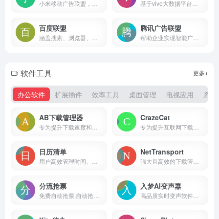
小米移动广告联盟，小米公司为应用开发者提供的流量变现服务平台，开发者可以嵌入广告SDK，通过发布小米推广商的广告获得分成。
基于vivo大数据平台的广告投放服务平台，旨在为广告主提供高效、精准的广告投放解决方案
百度联盟
腾讯广告联盟
涵盖搜索、浏览器、移动应用等多个领域互联网广告联盟
帮助企业实现智能广告投放、多样用户互动、持续效果提升与衡量。
软件工具
更多+
办公软件
扩展插件
效率工具
桌面管理
电视应用
系统
AB下载管理器
CrazeCat
专为提升下载速度和优化用户体验而设计
专为提升互联网下载速度和效率而设计
日历清单
NetTransport
用户高效管理时间、规划任务和记录生活。
强大且高效的下载管理工具
分流抢票
入梦AI变声器
免费自动抢票,自动抢候补,自动识别验证码,多线程秒单、稳定捡漏,支持多天、多车次、多席别、多乘客等功能，更多功能敬请期待。
高品质实时变声软件，广泛应用于游戏直播、聊天、音频创作等多种场景