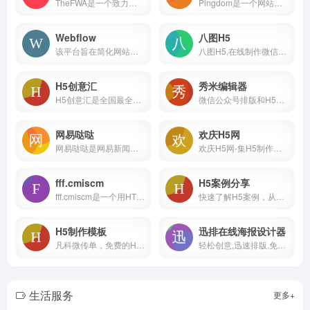
TheFWA是一个致力于展示和评选全球创意互动网站的在线平台。该网站于2000年成立，成立初衷是为了推动互动网站设计和创造力的发展。
Pingdom是一个网站性能测试和监测工具，可帮助网站管理员和开发人员分析网站的性能和加载速度。由SolarWinds全球领先的IT管理软件和监控服务提供商开发。
Webflow
八图H5
该平台旨在简化网站建设和管理的过程，无需编码或专业的技术知识，即可创建出自定义、响应式和交互性强的网站。
八图H5,在线制作微信场景网站,h5在线制作工具
H5创意汇
秀米编辑器
H5创意汇是全国最全的H5创意案例分享平台，第一时间分享最好玩最有创意的H5互动展示
微信公众号排版和H5制作工具，海量模板素材和排版样式
网易哒哒
欢庆H5网
网易哒哒是网易新闻旗下的一个知名创意工作室，主要生产和发布有趣、创新的H5和条漫内容。这些内容主要面向年轻用户群体，以吸引他们的注意力和提升网易新闻的品牌影响力。
欢庆H5网-集H5制作、视频制作、手机海报于一体的在线设计平台 - 西安聚讯网络科技有限公司
fff.cmiscm
H5案例分享
fff.cmiscm是一个用HTML搭建的互动式网站，具有HTML5的强大功能。 主要功能： 1. 交互式设计：fff.cmiscm利用HTML5的强大功能，提供了丰富的交互式设计。
快速了解H5案例，从创意角度和技术角度，讨论H5案例。适合人群：产品经理，宣传策划，设计师，技术开发工程师，新媒体，爱好创意的小伙伴必备~
H5制作模板
迅排在线海报设计器
凡科微传单，免费的H5制作网站、在线H5制作模板平台，4000+H5模板任意使用，3分钟轻松制作H5邀请函、电子邀请函、电子请帖、H5场景、宣传海报等H5页面。无需懂代码，0元体验H5制作工具！
轻松创意,迅速排版,免费在线设计神器|图片编辑_海报设计_图片设计_poster-design
生活服务
更多+