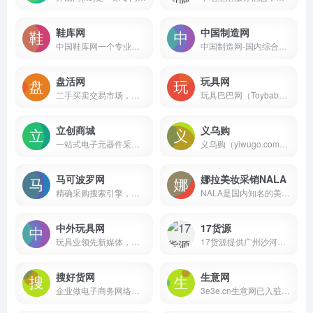
鞋库网
中国制造网
中国鞋库网一个专业的鞋子批发网,一手货源批发市场
中国制造网-国内综合B2B电子商务平台，覆盖全行业品类：工业品、原材料、家居百货和商务服务等。为供应商提供免费搭建企业展厅、免费发布产品、移动营销及深度推广服务，帮助供应商获取商机。为采购商提供采购寻源、采供协同、采购管理、在线交易、供应链金融等服务，帮助企业提升采购效率、降低采购成本。
盘活网
玩具网
二手买卖交易市场，要买卖二手设备，就上盘活网!
玩具巴巴网（Toybaba.com）是汕头市澄海区腾升网络信息有限公司旗下玩具在线交易平台
立创商城
义乌购
一站式电子元器件采购自营商城，该平台提供电容、电阻、电感、微控制器、二极管、晶体管等各类电子元器件，以及电子工具、仪器、耗材和工业品等
义乌购（yiwugo.com）以义乌市场为核心,覆盖全国小商品产业带优质供应商,一手货源=
马可波罗网
娜拉美妆采销NALA
精确采购搜索引擎，是中小企业实现“精确采购搜索”和“精确广告投放”的B2B电子商务平台
NALA是国内知名的美妆采购批发网站，在线销售面膜，眼线笔，睫毛膏，美妆工具，个人护理等美妆日化产品，正品行货，品类丰富，全国最低价。
中外玩具网
17货源
玩具业领先新媒体，以“解析行业，对接资源”为宗旨面向泛玩具业提供优质内容及营销服务，覆盖超60W精准行业人群，以媒体和活动链接产业。
17货源提供广州沙河、白马、十三行、女人街等服装批发市场货源一件起批并支持一件代发
搜好货网
生意网
企业做电子商务网络贸易的网站平台。
3e3e.cn生意网已入驻7000+童装厂家，汇海量一手童装货源，一件起批一件代发，面向全国童装厂家