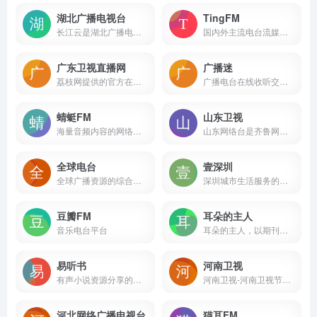
湖北广播电视台
TingFM
长江云是湖北广播电视台打造的湖北广播电视台官方门户APP，湖北广电APP汇聚平台，湖北广电媒体融合基础和功能性产品，是湖北官方政务信息汇聚平台。
国内外主流电台流媒体播放
广东卫视直播网
广播迷
荔枝网提供的官方在线直播服务
广播电台在线收听交流、分享平台，为全国广播听友提供网上听广播、在线听广播服务！收集广播电台收听指南、广播电台节目时间表、广播电台收听频率表、电台节目主持人、广播电台节目介绍、电台广播节目稿、广播电台资讯等。
蜻蜓FM
山东卫视
海量音频内容的网络收音机平台
山东网络台是齐鲁网的视频频道，是山东省最大的视频门户网站。山东网络台为您提供山东广播电视台旗下山东卫视、齐鲁电视台、体育、农科、新闻、文旅、少儿、读书等10个电视频道和9个广播频道的在线直播以及歌声传奇、让梦想飞、快乐向前冲、民生直通车、生活帮、拉呱等100多档广播、电视节目的在线点播服务。
全球电台
壹深圳
全球广播资源的综合性音频服务平台
深圳城市生活服务的移动门户和传播深圳形象的城市名片
豆瓣FM
耳朵的主人
音乐电台平台
耳朵的主人，以期刊的形式分享歌特、厄运、朋克、流行、后摇、重金属等小众风格音乐的电台博客，庆幸我还有耳朵，还可以是耳朵的主人。
易听书
河南卫视
有声小说资源分享的平台
河南卫视-河南卫视节目直播在线观看免费，河南卫视节目表
河北网络广播电视台
猫耳FM