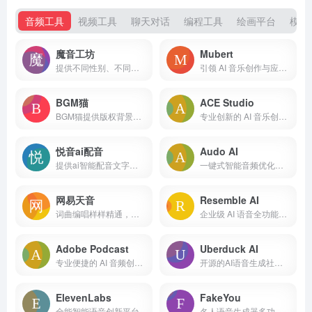
音频工具
视频工具
聊天对话
编程工具
绘画平台
模型
魔音工坊
Mubert
提供不同性别、不同口音的真人声音，在你输入文字后直接配音。
引领 AI 音乐创作与应用的创新平台
BGM猫
ACE Studio
BGM猫提供版权背景音乐一站式服务,正版商业授权,AI智能生成曲库,免费无限,快捷授权,一键下载.
专业创新的 AI 音乐创作平台
悦音ai配音
Audo AI
提供ai智能配音文字转语音以及真人配音服务。
一键式智能音频优化平台
网易天音
Resemble AI
词曲编唱样样精通，海量风格全部免费使用，还不快来点亮你的音乐天赋！
企业级 AI 语音全功能平台
Adobe Podcast
Uberduck AI
专业便捷的 AI 音频创作与编辑平台
开源的AI语音生成社区，5000多种不同的声音
ElevenLabs
FakeYou
全能智能语音创新平台
名人语音生成器多功能趣味 AI 创意工具平台