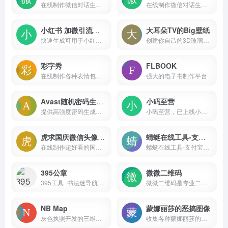
在线制作微信对话生成器和支付宝转账，微商微商截图侠，微信聊天记录生成，免费微信对话在线制作，微信转账，支付宝聊天，微信余额，微信零钱，微信红包等截图，一款微商截图神器
在线制作微信对话生成器和支付宝转账，可以生成微信转账、支付宝聊天、微信余额、微信零钱、微信红包、在线聊天等仿真截图，一款微商截图装逼神器
小红书 加微引流图生成器
大耳朵TV的Big壁纸
快速生成可用于小红书聊天的加微信表情图！
创建你自己的3D玻璃窗壁纸，支持iPhone壁纸生成，专业级液态玻璃特效
彩字秀
FLBOOK
在线制作各种表情包、搞笑图片、QQ微信表情图片、纯文字表情、闪字、搞笑动态表情图片、搞笑网络证件；简单易用带字的装逼搞笑图片生成器；让聊天更有趣。
强大的电子书制作平台
Avast随机密码生成器
小码至营
提供高强度密码生成服务，通过随机组合字母、数字和特殊字符，确保您的在线账户安全。
小码至营，已上线小码短链接、小码公众号助手。致力于为市场营销、运营推广人员打造便捷高效的各类工具，提高运营工作效率，让运营效果可衡量。
虎求国庆微信头像制作
蜻蜓在线工具-支付宝到账语音
在线制作超好看的国庆节微信红旗头像，可以实现添加文字、装饰、国旗、数字标志等头像挂件，也可以添加国庆、中秋、新年等头像热门主题边框。
蜻蜓在线工具-支付宝到账语音：https://33tool.com/alipay_tts/
395公章
微微二维码
395工具_书法迷导航_书法字体设计查询导航
微微二维码是专业二维码制作服务商，提供视频音频二维码生成、图片文件二维码制作、二维码表单登记系统、二维码管理系统，广泛应用于：产品宣传、企业展示、旅游、教育培训、建筑施工、生产制造、医疗卫生等领域。
NB Map
蒙娜丽莎的恶搞图像
灰色执照开发的三维地图工具，支持用户自定义地图颜色、板块高度和视角
收集各种蒙娜丽莎的恶搞图像