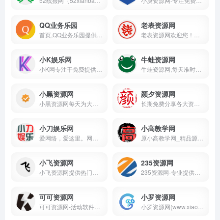
52线报网（52xianbao.cn）是一家专业的活动线报分享社区，实时更新全网最新优质线报。无论您在寻找免费线报、最新优惠线报，还是详细的线报攻略，这里都能满足您的需求。通过独家的活动线报、红包任务、精品软件和学习教程，我们助您第一时间掌握最新优惠资讯，体验专业、贴心的线报服务。立即加入，开启您的专属线报之旅！
小庚资源网-专注免费精品分享网络精品资源网_免费软件_活动线报_网站源码_QQ技术_小刀娱乐网_善恶资源网
QQ业务乐园
老表资源网
首页,QQ业务乐园提供QQ2025最新资讯,免费点亮图标/钻石,免费qq秀,免费qq业务,免费qq会员,图标点亮器,qq下载官方版,QQ技巧,腾讯免费QQ秀,免费QQ活动
老表资源网欢迎您！老表每天都会准时更新！专注分享各种免费实用的QQ资源技术教程。大表哥每日亲自审核最新活动资讯、网络趣事、以及各种好玩的软件工具等、记得每天都要访问一下我们的网站、让宅男的生活更加精彩！
小K娱乐网
牛蛙资源网
小K网专注于免费提供最新的QQ技术分享拥有独特领域的游戏资源,专业负责人掌控QQ活动动态,多方面性质资源分享,免费源码交流学习基地,绿色、安全、搞笑的软件基地.
牛蛙资源网,每天准时更新全网精品资源免费分享平台,专注网络活动线报,技术教程,自学教程,网站源码,技术导航,绿色资源,包括绿色软件资源,办公资源,游戏图文攻略资源等,聚集了全网资源,技术,教程,分享平台！
小黑资源网
颜夕资源网
小黑资源网每天为大家更新各种实用技术教程、最新活动资讯、网络趣事、以及各种好玩的软件工具等、记得每天都要访问一下我们的网站、让生活更加精彩
长期免费分享各大资源娱乐教程网软件，精品源码，网红图片，网红视频，赚钱教程，技术学习等等
小刀娱乐网
小高教学网
爱网络，爱这里。网络人的烟火，熬不尽的网络江湖。专注活动，软件，教程分享！总之就是网络那些事。
原小高教学网_精品源码下载_专注资源收集分享_最新技术QQ资源收集平台_网络技术爱好者的栖息之地_让我们的技术更上一层楼。
小飞资源网
235资源网
小飞资源网提供热门游戏的免费下载，包括各种类型的游戏。想要免费下载热门游戏？就来小飞资源网吧
235资源网-专业提供绿色安全技术资源分享下载。
可可资源网
小罗资源网
可可资源网-活动软件资源共享平台
小罗资源网(www.xiaoluo3.cc)每天分享最安全免费游戏辅助,精品软件,QQ技术,电影抢先看,网站源码,编程资源,活动线报,自学教程,脚本程序等资源平台.