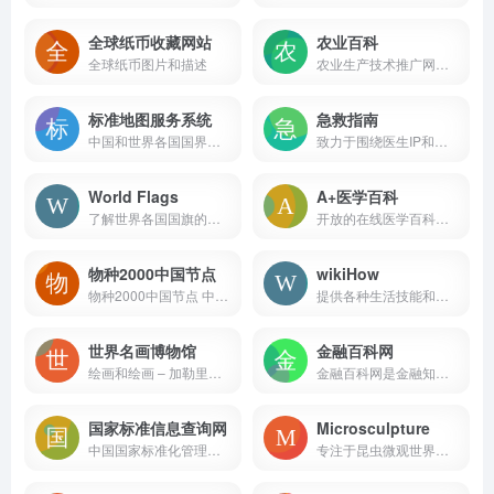
全球纸币收藏网站
农业百科
全球纸币图片和描述
农业生产技术推广网站，专注于推广农业科技，普及农村养殖业、农业种植业知识与最新科技，推动与服务农村经济发展。
标准地图服务系统
急救指南
中国和世界各国国界线画法标准编制而成，可用于新闻宣传用图、书刊报纸插图、广告展示背景图、工艺品设计底图等
致力于围绕医生IP和知识IP两套体系构建医疗领域值得信赖的科普知识平台
World Flags
A+医学百科
了解世界各国国旗的背后故事！
开放的在线医学百科全书网站
物种2000中国节点
wikiHow
物种2000中国节点 中国生物物种名录
提供各种生活技能和知识的在线指南网站
世界名画博物馆
金融百科网
绘画和绘画 – 加勒里克斯在线博物馆
金融百科网是金融知识和金融词汇学习的网站.
国家标准信息查询网
Microsculpture
中国国家标准化管理委员会发布的国家标准、行业标准和地方标准的查询服务链接
专注于昆虫微观世界的在线网站