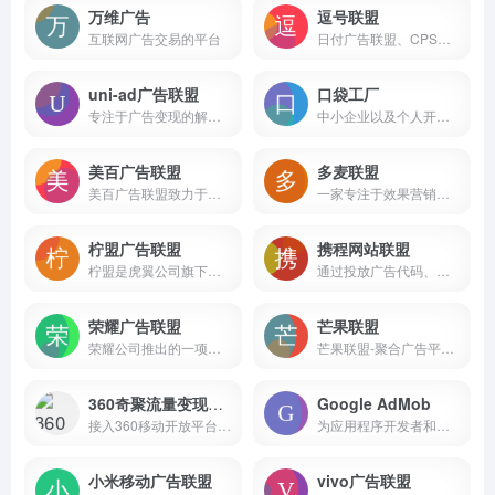
万维广告
逗号联盟
互联网广告交易的平台
日付广告联盟、CPS广告联盟、日付联盟、CPS联盟、CPA广告联盟、CPA联盟等服务平台
uni-ad广告联盟
口袋工厂
专注于广告变现的解决方案平台
中小企业以及个人开发者，为之提供专业的聚合广告解决方案
美百广告联盟
多麦联盟
美百广告联盟致力于为广告主和流量主搭建一个高效、便捷的广告交易平台。通过直接对接DSP平台，采用实时竞价模式，帮助流量主实现广告资源的最大化利用，同时为广告主提供精准、高效的广告投放服务
一家专注于效果营销的优质广告服务商
柠盟广告联盟
携程网站联盟
柠盟是虎翼公司旗下的广告联盟网站，成立于2015年，服务数十万网站长、广告商。自成立以来一直秉承“汇聚力量，共创价值”的理念，长期致力于网络广告的研究、策划、营销与发展，用心服务，力求“创业、创新、合作、共赢”，是广告商、站长首选的广告联盟。
通过投放广告代码、共建旅行网站、线下代订、电话分销专线等方式，分销携程酒店、机票、旅游、火车票、门票、礼品卡，轻松赚钱
荣耀广告联盟
芒果联盟
荣耀公司推出的一项广告变现服务，旨在通过智能化、精准化的广告投放方式，帮助开发者和广告主实现高效变现和商业增长
芒果联盟-聚合广告平台，致力于为APP开发者提供一站式APP流量广告变现服务。芒果聚合SDK集成穿山甲联盟、优量汇联盟、快手联盟、百青藤联盟、芒果联盟等多个移动广告联盟平台，一键接入，高效变现，支持多种广告类型，满足APP开发者个性化需求，助力APP开发者提升广告收益和用户体验。
360奇聚流量变现平台
Google AdMob
接入360移动开放平台，轻松发布应用至360手机助手，免费获取海量推广资源，享多项优惠扶持政策，是您发布安卓应用、手机游戏的平台！
为应用程序开发者和广告主提供广告投放和变现解决方案
小米移动广告联盟
vivo广告联盟