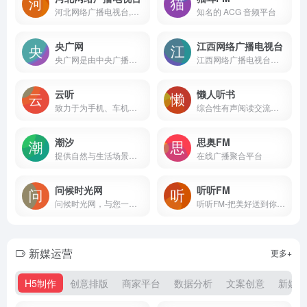
河北网络广播电视台,河北广播电视台
知名的 ACG 音频平台
央广网
江西网络广播电视台
央广网是由中央广播电视总台主办的，中国最大的以有声资讯为特色的综合新闻网站，是中央重点新闻网站和中国最具影响力的网络媒体之一，旨在“讲好中国故事，传播中国声音”。作为互联网新闻传播的国家队、总台重要的新媒体平台，央广网不断创新传播理念和发展模式，充分发挥原创新闻优势，以权威、及时、多样为特色，主打“快新闻”，突出“央广网独家”。专注报道时事新闻，把握热点资讯，关注民生话题，发出权威评论声音，引领正确舆论导向。央广网独家报道的曝光率、转发率均名列国内媒体前列。大量原创报道被海内外媒体、商业网站广泛转载，是中国互联网新闻传播的重要平台。央广网设有多个专业频道，以及33家经国家网信办批准开设的地方分网。近年，央广网强化区域融合发展，大力推进总网与分网“1+N”良性生态发展模式。
江西网络广播电视台以视听互动为核心，融网络特色与电视特色于一体，立足“时政、民生、娱乐、产业”四大特色，充分挖掘本土文化资源，打造具有江西地方特色的网络品牌,成为江西第一新闻视听台。
云听
懒人听书
致力于为手机、车机、平板电脑、智能穿戴等多终端用户提供全场景的声音产品和服务。
综合性有声阅读交流平台
潮汐
思奥FM
提供自然与生活场景音效的在线平台
在线广播聚合平台
问候时光网
听听FM
问候时光网，与您一起分享网络时光
听听FM-把美好送到你耳边
新媒运营
更多+
H5制作
创意排版
商家平台
数据分析
文案创意
新媒平