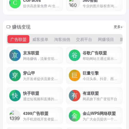
提供高质量免费 AI 生成人物图片素材的网站
专业的图片版权查询平台，
赚钱变现
更多+
广告联盟
威客接单
淘客抽佣
交易平台
网赚项目
新媒
京东联盟
谷歌广告联盟
网络赚钱，流量变现，专业电商CPS联盟平台
帮助网站主通过展示广告来获得收入
穿山甲
巨量引擎
为开发者提供流量变现、广告变现、用户增长、LTV提升等全生命周期成长服务
今日头条、抖音、西瓜视频广告投放平台
快手联盟
有道联盟
通过短视频和直播的形式，为广告主、开发者和用户创造互惠共赢的生态系统
网易旗下推广变现平台
4399广告联盟
金山WPS网络联盟
为手机游戏开发者提供全新的变现方式
为广大会员提供一个收益最大化的平台