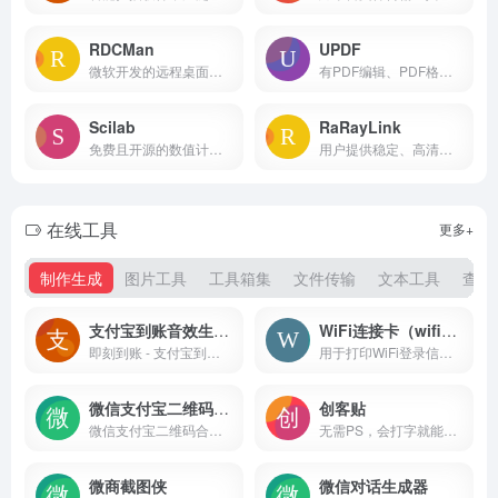
RDCMan
UPDF
微软开发的远程桌面管理工具
有PDF编辑、PDF格式转换、压缩和合并PDF文档等功能，还增加了强大的AI功能，快速总结PDF文档要点，翻译PDF文档成中文
Scilab
RaRayLink
免费且开源的数值计算和模拟软件
用户提供稳定、高清、流畅的远程操作体验
在线工具
更多+
制作生成
图片工具
工具箱集
文件传输
文本工具
查询
支付宝到账音效生成器
WiFi连接卡（wificard）
即刻到账 - 支付宝到账音效生成器
用于打印WiFi登录信息的工具，用户可以通过生成二维码的方式，将WiFi的SSID、密码等信息整合到一张卡片上，方便他人快速连接无线网络
微信支付宝二维码合并工具
创客贴
微信支付宝二维码合并工具
无需PS，会打字就能用的图片、视频编辑器
微商截图侠
微信对话生成器