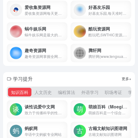
爱收集资源网
好基友乐园
爱收集资源网每天更新大量原创技术教程,线报活动,QQ软件等，欢迎各位小刀娱乐网的基佬访问学习，给QQ爱好者们带来一个绿色温馨快乐的娱乐家园
好基友乐园,每天准时更新全网精品资源免费分享平台,专注网络活动线报,技术教程,自学教程,网站源码,技术导航,绿色资源,包括绿色软件资源,办公资源,游戏图文攻略资源等,聚集了全网资源,技术,教程,分享平台！
蜗牛娱乐网
酷玩资源网
蜗牛娱乐网是最大的我爱辅助网,提供最新包含小刀娱乐网,善恶资源网,影子的游戏辅助,原创技术教程,绿色破解工具软件等QQ技术分享平台!
酷玩吧,SWTHIC资源,游戏辅助网,每日分享大量优质软件资源,游戏单机资源！
趣奇资源网
腾轩网
趣奇资源网掌握全网第一资讯共享基地为用户提供免费热门绿色精品软件，专注发布最新活动资讯，给用户打造了免费分享优质软件资源平台，保证无病毒、木马插件请大家放心使用。
腾轩网(www.tengxuanw.com)-腾轩娱乐网多年一直努力专注免费分享QQ技术娱乐、软件、游戏辅助、热门活动等优质网络资源，坚持分享网络技术资源，我们为用户提供最新、最全面的信息和服务，努力为各位网友呈现最好的资源，一切尽在腾轩网。
学习提升
更多+
知识百科
人文历史
编程算法
外语学习
职场考证
学术
谈性说爱中文网
萌娘百科（Moegirlpedia）
致力于传播科学的性知识和健康的性教育
萌娘百科是一个综合性ACGN百科站点，旨在完整准确收录动画、漫画、游戏、文学相关内容，以及青少年间流行的事物。任何人都可自由编辑！
蚂蚁网
古籍文献知识图谱网
华语中文蚂蚁专业网站
古籍文献知识图谱网