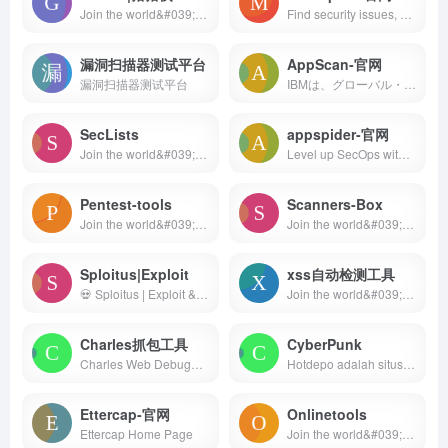
Join the world&#039;s most widely adopted, AI-powered developer platform where millions of developers, businesses, and the largest open source community build software that advances humanity.
Find security issues, verify vulnerability mitigations &amp; manage security assessments with Metasploit. Get the world&#x27;s best penetration testing software now.
漏洞扫描器测试平台
AppScan-官网
漏洞扫描器测试平台
IBMは、グローバル・テクノロジーのイノベーターとして、ビジネスの成長を支援するAI、ハイブリッドクラウドなどのソリューションの進歩を1世紀以上にわたり牽引してきました。
SecLists
appspider-官网
Join the world&#039;s most widely adopted, AI-powered developer platform where millions of developers, businesses, and the largest open source community build software that advances humanity.
Level up SecOps with the only endpoint to cloud, unified cybersecurity platform. Confidently act to prevent breaches with a leading MDR partner. Request demo!
Pentest-tools
Scanners-Box
Join the world&#039;s most widely adopted, AI-powered developer platform where millions of developers, businesses, and the largest open source community build software that advances humanity.
Join the world&#039;s most widely adopted, AI-powered developer platform where millions of developers, businesses, and the largest open source community build software that advances humanity.
Sploitus|Exploit
xss自动检测工具
💀 Sploitus | Exploit &amp; Hacktool Search Engine
Join the world&#039;s most widely adopted, AI-powered developer platform where millions of developers, businesses, and the largest open source community build software that advances humanity.
Charles抓包工具
CyberPunk
Charles Web Debugging Proxy - Official Site
Hotdepo adalah situs Layanan game slot gacor hari ini Server Thailand winrate rata-rata 98.9% permainan gampang maxwin. Daftar situs Hotdepo sekarang!
Ettercap-官网
Onlinetools
Ettercap Home Page
Join the world&#039;s most widely adopted, AI-powered developer platform where millions of developers, businesses, and the largest open source community build software that advances humanity.