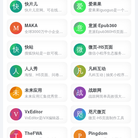
快片儿
爱果果
快片儿官网。可在线轻松制作H5作品，自动化算法让制作更快更顺滑。
爱果果iguoguo是一个优秀酷站、h5、UI素材资源的发布分享平台，是设计师的灵感聚合地和素材下载源
MAKA
意派·Epub360
全球3000万中小企业用户使用的在线平面设计工具，MAKA免费提供海量精美平面设计素材，快速在线PS，随时随地编辑设计模板，一键搞定设计，支持下载高清素材图片。
意派Epub360H5页面制作工具零代码在线制作专业测试答题,视频H5,微信邀请函,H5小游戏,合成微信头像海报,表单收集,抽奖H5,招聘,节日祝福贺卡,微杂志等创意营销互动网页,并可直接微信发布
快站
微页-H5页面
搜狐快站是一款可视化建站工具，包括拖拽生成页面，强大的内容管理
微信小程序生态服务商|咫尺网络，拥有领先的小程序制作开发平台【即速应用】，配套完善的微页H5营销工具【咫尺微页】。提供众多免费的微信小程序行业模板、h5营销运营方案，帮助千万商户共建微信小程序生态繁荣。
人人秀
凡科互动
海报、H5页面、问卷、文章、长页、互动、应用、画册、小游戏、抽奖、答题等多种在线营销素材，满足个人、团队、企业的各种营销活动需求
凡科互动 | 抽奖小程序制作平台，提供在线抽奖软件、抽奖网页，海量H5小游戏0元体验，上百种H5营销玩法适用于多种活动场景，1分钟免费创建H5抽奖，一键生成！互动H5营销效果佳，助力于中小企业自主营销。
未来应用
战鼓网
未来应用汇集优秀营销创新案例，关注h5案例欣赏、融媒体创新、裂变营销、私域流量、微信朋友圈广告创意、ai营销等前沿营销技术趋势，为新媒体运营人员打造一个良好的创意分享平台
战鼓网简单高效强大的H5页面、微信海报制作平台
VxEditor
咫尺微页
VxEditor是iVX编辑器的在线版本，提供了一个可视化的编程环境，方便用户进行低代码/无代码开发。
微页-H5页面制作工具
TheFWA
Pingdom