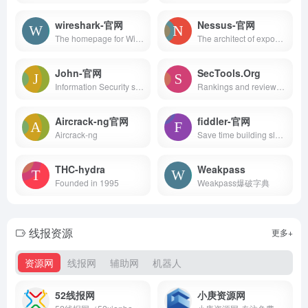
wireshark-官网
Nessus-官网
The homepage for Wireshark, the world's leading network protocol analyzer.
The architect of exposure management, Tenable helps you know, expose and close cyber risk with robust cloud security and vulnerability management tools.
John-官网
SecTools.Org
Information Security software for open computing environments, related publications, and professional services
Rankings and reviews of computer and network security software, programs, and tools.
Aircrack-ng官网
fiddler-官网
Aircrack-ng
Save time building sleek web, mobile and desktop apps with professional .NET UI Components, JavaScript UI Libraries, Reporting and Automated Testing solutions.
THC-hydra
Weakpass
Founded in 1995
Weakpass爆破字典
线报资源
更多+
资源网
线报网
辅助网
机器人
52线报网
小庚资源网