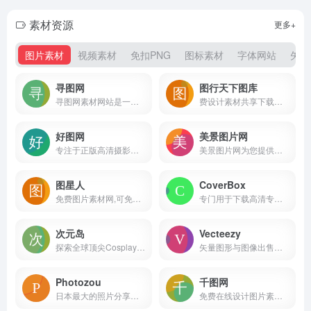
素材资源
更多+
图片素材
视频素材
免扣PNG
图标素材
字体网站
矢量
寻图网
图行天下图库
寻图网素材网站是一家提供海量图片素材的摄影图片分享网站,寻图提供各类高清图片素材下载,图片内容涵盖:高清图片素材,摄影图片,高品质图片;100万+素材爱好者与摄影师在寻图分享图片素材下载!
费设计素材共享下载平台
好图网
美景图片网
专注于正版高清摄影图片素材免费下载的图库作品网站
美景图片网为您提供各类图片大全及下载，包括风景图片、背景图片、人物图片、美食图片、唯美图片、汽车图片、头像图片、手抄报图片等图片以及相关的各种素材。
图星人
CoverBox
免费图片素材网,可免费下载200万+高清图片素材
专门用于下载高清专辑封面的网站
次元岛
Vecteezy
探索全球顶尖Cosplay和ACG美图分享平台
矢量图形与图像出售平台，每1000次下载可赚取约5美元
Photozou
千图网
日本最大的照片分享社交网站
免费在线设计图片素材网站-正版商用素材图库模板大全