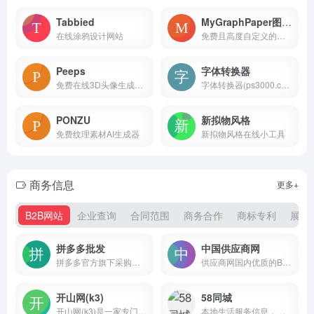
Tabbied
MyGraphPaper图形方格纸
在线涂鸦设计网站
免费且高度自定义的在线工具，用户可以使用它来生成各种类型的图形方格纸和笔记纸
Peeps
字体转换器
免费在线3D头像生成器工具，旨在为用户提供个性化、创意十足的3D头像制作服务
字体转换器(ps3000.com)收集了各种艺术字体和书法字体，免费提供字体在线生成转换器工具的网站，可以进行艺术字、毛笔字、草书、行书、篆体字、pop字体转换器在线转换生成及免费字体下载，助您设计制作出好看的中文和英文字体。
PONZU
新拟物风格
免费纹理素材AI生成器
新拟物风格在线小工具
商务信息
更多+
B2B网站
企业查询
合同范围
商务合作
商标专利
展会
拼多多批发
中国供应商网
拼多多官方旗下采购批发平台。提供直达底价的精选好货，满足货源采购、办公采购、企业购等诉求。采购就上拼多多批发。
供应商网国内优质的B2B网站，是中小企业老板推广的B2B平台
开山网(k3)
58同城
开山网(k3)是一家专门做温岭女鞋货源批发的网站；数千家经过严格认证筛选的女鞋生产厂家为全国各地电商卖家、批发零售商提供稳定靠谱的女鞋货源，开山网每天展示丰富的一手货源女鞋，并提供快速发布、下载，女鞋一件代发、推荐专业女鞋摄影等优质服务；为广大温岭女鞋从业者更专注做生意保驾护航
本地生活服务信息，包括房产、招聘、二手物品交易、汽车和本地生活服务等