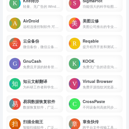
Kite待办
SigmaPlot
轻量、无广告的 Windows 待办任务管理工具
功能强大的科学绘图和数据分析软件
AirDroid
美图云修
远程连接控制软件,可随时连接管理移动设备,实现手机电脑完全控制手机/移动设备,通过远程控制、文件传输与管理、投屏等功能，为移动设备的管理提供服务，满强大的远程管理和控制工具
美图公司推出的专业级AI人像精修软件
云朵备份
Reqable
微信备份，微信云备份，备份，工具
提升程序开发和测试人员的工作效率
GnuCash
KOOK
免费且开源的财务管理软件，专为个人和小型企业设计，支持多种操作系统，包括GNU/Linux、BSD、Solaris、Mac OS X和Windows等
免费无广告的语音沟通工具
知云文献翻译
Virtual Browser
为科研工作者和学生设计的文献翻译工具
免费开源指纹浏览器，旨在提供隐私保护和反指纹追踪功能。
易我数据恢复软件
CrossPaste
数据恢复软件，广泛应用于各种数据丢失情况的恢复
不同设备间高效同步和管理数据的需求
扫描全能王
章鱼快传
智能扫描软件，广泛应用于文件扫描、图片文字提取识别、PDF编辑等多个领域
跨平台文件传输工具，支持多种文件格式和多语言，适用于不同设备之间的高效数据传输