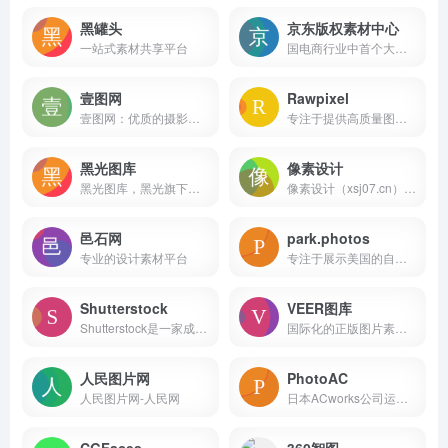
黑罐头
京东版权素材中心
一站式素材共享平台
国电商行业中首个大型免费版权素材平台
壹图网
Rawpixel
壹图网：优质的摄影图片、设计素材、创意图片、矢量图片等商业正版图片。作为一家正版图片库，自主化服务更方便您进行商业图片购买。
专注于提供高质量图片素材的在线平台
黑光图库
像素设计
黑光图库，黑光旗下人像摄影作品分享平台，涵盖婚纱摄影作品、写真摄影作品、儿童摄影作品，化妆造型作品，婚礼跟拍作品、数码后期作品等优秀人像摄影作品。
像素设计（xsj07.cn）是专注于像素设计及多元创意领域的优质资源分享平台，为设计师与设计爱好者提供海量实用素材。涵盖手机 / 电脑样机、可商用字体、平面海报模板、UI 图标、视频特效、PS 笔刷等丰富资源，覆盖平面设计、UI 设计、视频制作等多场景需求。
邑石网
park.photos
专业的设计素材平台
专注于展示美国的自然奇观的网站
Shutterstock
VEER图库
Shutterstock是一家成立于2003年的全球领先的图片库和多媒体资源平台
国际化的正版图片素材提供商
人民图片网
PhotoAC
人民图片网-人民网
日本ACworks公司运营的免费图片素材网站
CGFaces
360智图