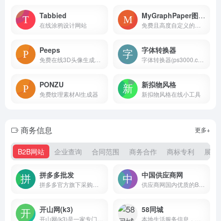
Tabbied
MyGraphPaper图形方格纸
在线涂鸦设计网站
免费且高度自定义的在线工具，用户可以使用它来生成各种类型的图形方格纸和笔记纸
Peeps
字体转换器
免费在线3D头像生成器工具，旨在为用户提供个性化、创意十足的3D头像制作服务
字体转换器(ps3000.com)收集了各种艺术字体和书法字体，免费提供字体在线生成转换器工具的网站，可以进行艺术字、毛笔字、草书、行书、篆体字、pop字体转换器在线转换生成及免费字体下载，助您设计制作出好看的中文和英文字体。
PONZU
新拟物风格
免费纹理素材AI生成器
新拟物风格在线小工具
商务信息
更多+
B2B网站
企业查询
合同范围
商务合作
商标专利
展会
拼多多批发
中国供应商网
拼多多官方旗下采购批发平台。提供直达底价的精选好货，满足货源采购、办公采购、企业购等诉求。采购就上拼多多批发。
供应商网国内优质的B2B网站，是中小企业老板推广的B2B平台
开山网(k3)
58同城
开山网(k3)是一家专门做温岭女鞋货源批发的网站；数千家经过严格认证筛选的女鞋生产厂家为全国各地电商卖家、批发零售商提供稳定靠谱的女鞋货源，开山网每天展示丰富的一手货源女鞋，并提供快速发布、下载，女鞋一件代发、推荐专业女鞋摄影等优质服务；为广大温岭女鞋从业者更专注做生意保驾护航
本地生活服务信息，包括房产、招聘、二手物品交易、汽车和本地生活服务等