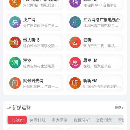
河北网络广播电视台,河北广播电视台
知名的 ACG 音频平台
央广网
江西网络广播电视台
央广网是由中央广播电视总台主办的，中国最大的以有声资讯为特色的综合新闻网站，是中央重点新闻网站和中国最具影响力的网络媒体之一，旨在“讲好中国故事，传播中国声音”。作为互联网新闻传播的国家队、总台重要的新媒体平台，央广网不断创新传播理念和发展模式，充分发挥原创新闻优势，以权威、及时、多样为特色，主打“快新闻”，突出“央广网独家”。专注报道时事新闻，把握热点资讯，关注民生话题，发出权威评论声音，引领正确舆论导向。央广网独家报道的曝光率、转发率均名列国内媒体前列。大量原创报道被海内外媒体、商业网站广泛转载，是中国互联网新闻传播的重要平台。央广网设有多个专业频道，以及33家经国家网信办批准开设的地方分网。近年，央广网强化区域融合发展，大力推进总网与分网“1+N”良性生态发展模式。
江西网络广播电视台以视听互动为核心，融网络特色与电视特色于一体，立足“时政、民生、娱乐、产业”四大特色，充分挖掘本土文化资源，打造具有江西地方特色的网络品牌,成为江西第一新闻视听台。
懒人听书
云听
综合性有声阅读交流平台
致力于为手机、车机、平板电脑、智能穿戴等多终端用户提供全场景的声音产品和服务。
潮汐
思奥FM
提供自然与生活场景音效的在线平台
在线广播聚合平台
问候时光网
听听FM
问候时光网，与您一起分享网络时光
听听FM-把美好送到你耳边
新媒运营
更多+
H5制作
创意排版
商家平台
数据分析
文案创意
新媒平