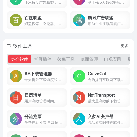
小米移动广告联盟，小米公司为应用开发者提供的流量变现服务平台，开发者可以嵌入广告SDK，通过发布小米推广商的广告获得分成。
基于vivo大数据平台的广告投放服务平台，旨在为广告主提供高效、精准的广告投放解决方案
百度联盟
腾讯广告联盟
涵盖搜索、浏览器、移动应用等多个领域互联网广告联盟
帮助企业实现智能广告投放、多样用户互动、持续效果提升与衡量。
软件工具
更多+
办公软件
扩展插件
效率工具
桌面管理
电视应用
系统
AB下载管理器
CrazeCat
专为提升下载速度和优化用户体验而设计
专为提升互联网下载速度和效率而设计
日历清单
NetTransport
用户高效管理时间、规划任务和记录生活。
强大且高效的下载管理工具
分流抢票
入梦AI变声器
免费自动抢票,自动抢候补,自动识别验证码,多线程秒单、稳定捡漏,支持多天、多车次、多席别、多乘客等功能，更多功能敬请期待。
高品质实时变声软件，广泛应用于游戏直播、聊天、音频创作等多种场景