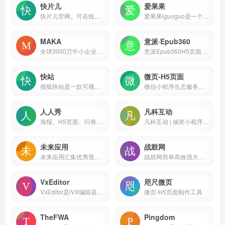
快片儿
爱果果
快片儿官网。可在线轻松制作H5作品，自动化算法让制作更快更顺滑。
爱果果iguoguo是一个优秀酷站、h5、UI素材资源的发布分享平台，是设计师的灵感聚合地和素材下载源
MAKA
意派·Epub360
全球3000万中小企业用户使用的在线平面设计工具，MAKA免费提供海量精美平面设计素材，快速在线PS，随时随地编辑设计模板，一键搞定设计，支持下载高清素材图片。
意派Epub360H5页面制作工具零代码在线制作专业测试答题,视频H5,微信邀请函,H5小游戏,合成微信头像海报,表单收集,抽奖H5,招聘,节日祝福贺卡,微杂志等创意营销互动网页,并可直接微信发布
快站
微页-H5页面
搜狐快站是一款可视化建站工具，包括拖拽生成页面，强大的内容管理
微信小程序生态服务商|咫尺网络，拥有领先的小程序制作开发平台【即速应用】，配套完善的微页H5营销工具【咫尺微页】。提供众多免费的微信小程序行业模板、h5营销运营方案，帮助千万商户共建微信小程序生态繁荣。
人人秀
凡科互动
海报、H5页面、问卷、文章、长页、互动、应用、画册、小游戏、抽奖、答题等多种在线营销素材，满足个人、团队、企业的各种营销活动需求
凡科互动 | 抽奖小程序制作平台，提供在线抽奖软件、抽奖网页，海量H5小游戏0元体验，上百种H5营销玩法适用于多种活动场景，1分钟免费创建H5抽奖，一键生成！互动H5营销效果佳，助力于中小企业自主营销。
未来应用
战鼓网
未来应用汇集优秀营销创新案例，关注h5案例欣赏、融媒体创新、裂变营销、私域流量、微信朋友圈广告创意、ai营销等前沿营销技术趋势，为新媒体运营人员打造一个良好的创意分享平台
战鼓网简单高效强大的H5页面、微信海报制作平台
VxEditor
咫尺微页
VxEditor是iVX编辑器的在线版本，提供了一个可视化的编程环境，方便用户进行低代码/无代码开发。
微页-H5页面制作工具
TheFWA
Pingdom