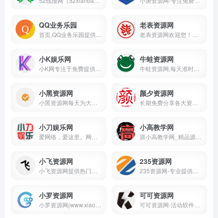
52线报网（52xianbao.cn）是一家专业的活动线报分享社区，实时更新全网最新优质线报。无论您在寻找免费线报、最新优惠线报，还是详细的线报攻略，这里都能满足您的需求。通过独家的活动线报、红包任务、精品软件和学习教程，我们助您第一时间掌握最新优惠资讯，体验专业、贴心的线报服务。立即加入，开启您的专属线报之旅！
小庚资源网-专注免费精品分享网络精品资源网_免费软件_活动线报_网站源码_QQ技术_小刀娱乐网_善恶资源网
QQ业务乐园
老表资源网
首页,QQ业务乐园提供QQ2025最新资讯,免费点亮图标/钻石,免费qq秀,免费qq业务,免费qq会员,图标点亮器,qq下载官方版,QQ技巧,腾讯免费QQ秀,免费QQ活动
老表资源网欢迎您！老表每天都会准时更新！专注分享各种免费实用的QQ资源技术教程。大表哥每日亲自审核最新活动资讯、网络趣事、以及各种好玩的软件工具等、记得每天都要访问一下我们的网站、让宅男的生活更加精彩！
小K娱乐网
牛蛙资源网
小K网专注于免费提供最新的QQ技术分享拥有独特领域的游戏资源,专业负责人掌控QQ活动动态,多方面性质资源分享,免费源码交流学习基地,绿色、安全、搞笑的软件基地.
牛蛙资源网,每天准时更新全网精品资源免费分享平台,专注网络活动线报,技术教程,自学教程,网站源码,技术导航,绿色资源,包括绿色软件资源,办公资源,游戏图文攻略资源等,聚集了全网资源,技术,教程,分享平台！
小黑资源网
颜夕资源网
小黑资源网每天为大家更新各种实用技术教程、最新活动资讯、网络趣事、以及各种好玩的软件工具等、记得每天都要访问一下我们的网站、让生活更加精彩
长期免费分享各大资源娱乐教程网软件，精品源码，网红图片，网红视频，赚钱教程，技术学习等等
小刀娱乐网
小高教学网
爱网络，爱这里。网络人的烟火，熬不尽的网络江湖。专注活动，软件，教程分享！总之就是网络那些事。
原小高教学网_精品源码下载_专注资源收集分享_最新技术QQ资源收集平台_网络技术爱好者的栖息之地_让我们的技术更上一层楼。
小飞资源网
235资源网
小飞资源网提供热门游戏的免费下载，包括各种类型的游戏。想要免费下载热门游戏？就来小飞资源网吧
235资源网-专业提供绿色安全技术资源分享下载。
小罗资源网
可可资源网
小罗资源网(www.xiaoluo3.cc)每天分享最安全免费游戏辅助,精品软件,QQ技术,电影抢先看,网站源码,编程资源,活动线报,自学教程,脚本程序等资源平台.
可可资源网-活动软件资源共享平台