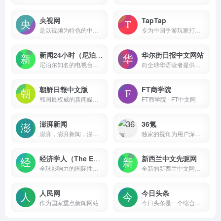
央视网
TapTap
是以视频为特色的中央重点新闻网站
专为中国手游玩家打造的推荐高品质手游的分享社区
新闻24小时（尼泊尔）
华尔街日报中文网站
尼泊尔知名的电视台，全天24小时提供包括政治、经济、社会、文化、教育等各方面在内的新闻服务，总部位于尼泊尔首都加德满都
向全球华语读者提供高质量的商业新闻和深度分析，并于每个工作日全天24小时更新
朝鮮日報中文版
FT商学院
韩国最权威的新闻媒体《朝鲜日报》的中文网络版，它基于韩国最权威的新闻媒体《朝鲜日报》(The Chosun Ilbo)
FT商学院 - FT中文网
澎湃新闻
36氪
澎湃，澎湃新闻，澎湃新闻网，新闻与思想，澎湃是植根于中国上海的时政思想类互联网平台，以最活跃的原创新闻与最冷静的思想分析为两翼，是互联网技术创新与新闻价值传承的结合体，致力于问答式新闻与新闻追踪功能的实践。
独家的视角为用户深度剖析最前沿的资讯
经济学人（The Economist）
新西兰中文先驱网
全球影响力的国际性新闻和商业周刊，创刊于1843年，迄今已有179年的历史
全新的新西兰中文网站，将为新西兰华人提供高质量的新闻资讯
人民网
今日头条
作为国家重点新闻网站
今日头条是一个综合性的信息服务平台，它通过网站和移动应用的形式为用户提供了丰富的内容和服务