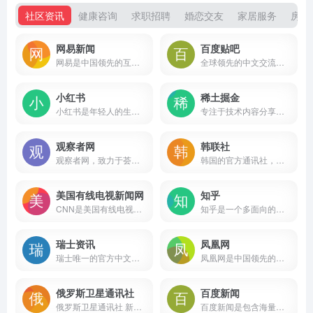
社区资讯
健康咨询
求职招聘
婚恋交友
家居服务
房屋
网易新闻
百度贴吧
网易是中国领先的互联网技术公司，为用户提供免费邮箱、游戏、搜索引擎服务，开设新闻、娱乐、体育等30多个内容频道，及博客、视频、论坛等互动交流，网聚人的力量。
全球领先的中文交流平台，它为人们提供一个表达和交流思想的自由网络空间，并以此汇集志同道合的网友。
小红书
稀土掘金
小红书是年轻人的生活方式平台，用户可以通过短视频、图文等形式记录生活点滴，分享生活方式，并基于兴趣形成互动
专注于技术内容分享和交流的社区平台，由字节跳动团队开发。它旨在为开发者提供一个学习、交流和成长的环境，涵盖多种技术领域，包括后端、前端、Android、iOS、人工智能、开发工具等。
观察者网
韩联社
观察者网，致力于荟萃中外思想者精华，鼓励青年学人探索，建中西文化交流平台，为崛起中的精英提供决策参考。
韩国的官方通讯社，也是韩国最大的通讯社
美国有线电视新闻网
知乎
CNN是美国有线电视新闻网，全球以新闻播报为主的电视台
知乎是一个多面向的中文互联网平台，它不仅是一个问答社区，也是一个内容分享和讨论的场所。
瑞士资讯
凤凰网
瑞士唯一的官方中文新闻媒体
凤凰网是中国领先的综合门户网站，提供含文图音视频的全方位综合新闻资讯、深度访谈、观点评论、财经产品、互动应用、分享社区等服务，同时与凤凰无线、凤凰宽频形成三屏联动，为全球主流华人提供互联网、无线通信、电视网三网融合无缝衔接的新媒体优质体验。
俄罗斯卫星通讯社
百度新闻
俄罗斯卫星通讯社 新闻（Sputnik）24小时全天候追踪全球每日热点新闻及时报道国内外最新及重大新闻资讯，内容覆盖国内及国际突发新闻事件。卫星社秉承国际视野，力求及时、客观、权威、独立地报道全球资讯。
百度新闻是包含海量资讯的新闻服务平台，真实反映每时每刻的新闻热点。您可以搜索新闻事件、热点话题、人物动态、产品资讯等，快速了解它们的最新进展。