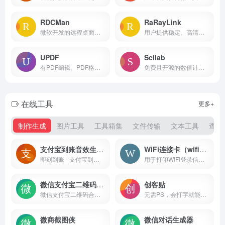
RDCMan
RaRayLink
微软开发的远程桌面管理工具
用户提供稳定、高清、流畅的远程操作体验
UPDF
Scilab
有PDF编辑、PDF格式转换、压缩和合并PDF文档等功能，还增加了强大的AI功能，快速总结PDF文档要点，翻译PDF文档成中文
免费且开源的数值计算和模拟软件
在线工具
更多+
制作生成
图片工具
工具箱集
文件传输
文本工具
查询
支付宝到账音效生成器
WiFi连接卡（wificard）
即刻到账 - 支付宝到账音效生成器
用于打印WiFi登录信息的工具，用户可以通过生成二维码的方式，将WiFi的SSID、密码等信息整合到一张卡片上，方便他人快速连接无线网络
微信支付宝二维码合并工具
创客贴
微信支付宝二维码合并工具
无需PS，会打字就能用的图片、视频编辑器
微商截图侠
微信对话生成器