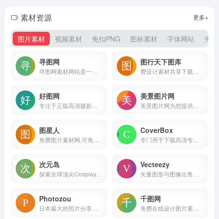
素材资源
更多+
图片素材
视频素材
免扣PNG
图标素材
字体网站
矢量
寻图网
图行天下图库
寻图网素材网站是一家提供海量图片素材的摄影图片分享网站,寻图提供各类高清图片素材下载,图片内容涵盖:高清图片素材,摄影图片,高品质图片;100万+素材爱好者与摄影师在寻图分享图片素材下载!
费设计素材共享下载平台
好图网
美景图片网
专注于正版高清摄影图片素材免费下载的图库作品网站
美景图片网为您提供各类图片大全及下载，包括风景图片、背景图片、人物图片、美食图片、唯美图片、汽车图片、头像图片、手抄报图片等图片以及相关的各种素材。
图星人
CoverBox
免费图片素材网,可免费下载200万+高清图片素材
专门用于下载高清专辑封面的网站
次元岛
Vecteezy
探索全球顶尖Cosplay和ACG美图分享平台
矢量图形与图像出售平台，每1000次下载可赚取约5美元
Photozou
千图网
日本最大的照片分享社交网站
免费在线设计图片素材网站-正版商用素材图库模板大全