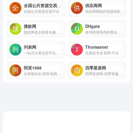
全国公共资源交易平台
供应商网
全国公共资源交易平台
供应商网国内优质的B2B网站，是中小企业老板推广的B2B平台，是百度爱采购官方合作平台
搜款网
DHgate
搜款网是全国著名服装批发平台，覆盖广州杭州普宁各大服装批发市场，提供男装女装童装一手货源批发，款式全，每日上新，价格低。支持一键铺货，一件代发，以图搜款。欢迎采购。
全球跨境电商的黄金启航点
列表网
Thomasnet
一站式分类信息平台，找信息，更便捷可靠。
北美的专业 B2B 平台
阿里1688
四季星座网
全球领先的 B2B 电商批发采购平台
四季星座网-四季青服装批发市场_杭州女装网站拿货平台_一件代发