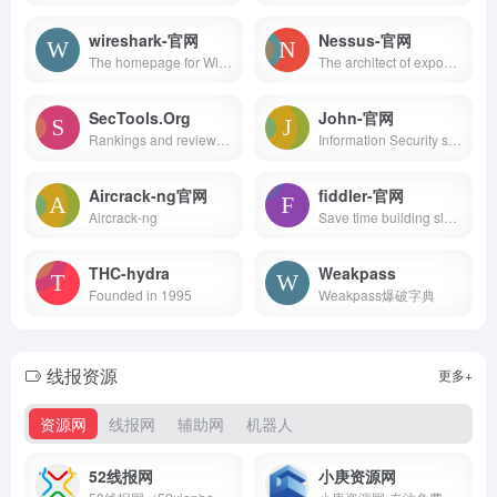
wireshark-官网
Nessus-官网
The homepage for Wireshark, the world's leading network protocol analyzer.
The architect of exposure management, Tenable helps you know, expose and close cyber risk with robust cloud security and vulnerability management tools.
SecTools.Org
John-官网
Rankings and reviews of computer and network security software, programs, and tools.
Information Security software for open computing environments, related publications, and professional services
Aircrack-ng官网
fiddler-官网
Aircrack-ng
Save time building sleek web, mobile and desktop apps with professional .NET UI Components, JavaScript UI Libraries, Reporting and Automated Testing solutions.
THC-hydra
Weakpass
Founded in 1995
Weakpass爆破字典
线报资源
更多+
资源网
线报网
辅助网
机器人
52线报网
小庚资源网