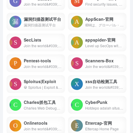
Join the world&#039;s most widely adopted, AI-powered developer platform where millions of developers, businesses, and the largest open source community build software that advances humanity.
Find security issues, verify vulnerability mitigations &amp; manage security assessments with Metasploit. Get the world&#x27;s best penetration testing software now.
漏洞扫描器测试平台
AppScan-官网
漏洞扫描器测试平台
IBMは、グローバル・テクノロジーのイノベーターとして、ビジネスの成長を支援するAI、ハイブリッドクラウドなどのソリューションの進歩を1世紀以上にわたり牽引してきました。
SecLists
appspider-官网
Join the world&#039;s most widely adopted, AI-powered developer platform where millions of developers, businesses, and the largest open source community build software that advances humanity.
Level up SecOps with the only endpoint to cloud, unified cybersecurity platform. Confidently act to prevent breaches with a leading MDR partner. Request demo!
Pentest-tools
Scanners-Box
Join the world&#039;s most widely adopted, AI-powered developer platform where millions of developers, businesses, and the largest open source community build software that advances humanity.
Join the world&#039;s most widely adopted, AI-powered developer platform where millions of developers, businesses, and the largest open source community build software that advances humanity.
Sploitus|Exploit
xss自动检测工具
💀 Sploitus | Exploit &amp; Hacktool Search Engine
Join the world&#039;s most widely adopted, AI-powered developer platform where millions of developers, businesses, and the largest open source community build software that advances humanity.
Charles抓包工具
CyberPunk
Charles Web Debugging Proxy - Official Site
Hotdepo adalah situs Layanan game slot gacor hari ini Server Thailand winrate rata-rata 98.9% permainan gampang maxwin. Daftar situs Hotdepo sekarang!
Onlinetools
Ettercap-官网
Join the world&#039;s most widely adopted, AI-powered developer platform where millions of developers, businesses, and the largest open source community build software that advances humanity.
Ettercap Home Page