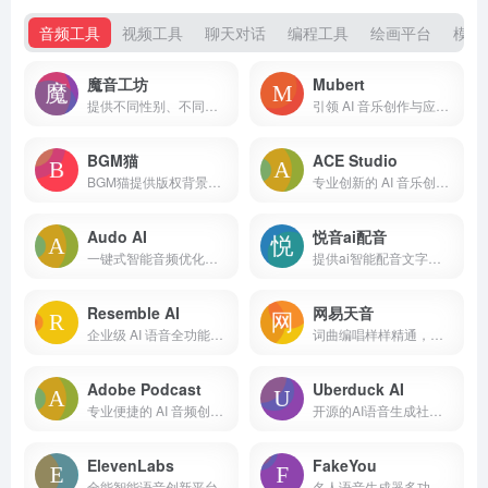
音频工具
视频工具
聊天对话
编程工具
绘画平台
模型
魔音工坊
Mubert
提供不同性别、不同口音的真人声音，在你输入文字后直接配音。
引领 AI 音乐创作与应用的创新平台
BGM猫
ACE Studio
BGM猫提供版权背景音乐一站式服务,正版商业授权,AI智能生成曲库,免费无限,快捷授权,一键下载.
专业创新的 AI 音乐创作平台
Audo AI
悦音ai配音
一键式智能音频优化平台
提供ai智能配音文字转语音以及真人配音服务。
Resemble AI
网易天音
企业级 AI 语音全功能平台
词曲编唱样样精通，海量风格全部免费使用，还不快来点亮你的音乐天赋！
Adobe Podcast
Uberduck AI
专业便捷的 AI 音频创作与编辑平台
开源的AI语音生成社区，5000多种不同的声音
ElevenLabs
FakeYou
全能智能语音创新平台
名人语音生成器多功能趣味 AI 创意工具平台