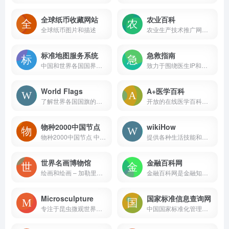
全球纸币收藏网站
农业百科
全球纸币图片和描述
农业生产技术推广网站，专注于推广农业科技，普及农村养殖业、农业种植业知识与最新科技，推动与服务农村经济发展。
标准地图服务系统
急救指南
中国和世界各国国界线画法标准编制而成，可用于新闻宣传用图、书刊报纸插图、广告展示背景图、工艺品设计底图等
致力于围绕医生IP和知识IP两套体系构建医疗领域值得信赖的科普知识平台
World Flags
A+医学百科
了解世界各国国旗的背后故事！
开放的在线医学百科全书网站
物种2000中国节点
wikiHow
物种2000中国节点 中国生物物种名录
提供各种生活技能和知识的在线指南网站
世界名画博物馆
金融百科网
绘画和绘画 – 加勒里克斯在线博物馆
金融百科网是金融知识和金融词汇学习的网站.
Microsculpture
国家标准信息查询网
专注于昆虫微观世界的在线网站
中国国家标准化管理委员会发布的国家标准、行业标准和地方标准的查询服务链接