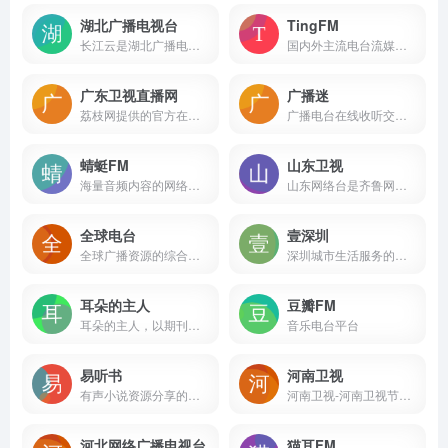
湖北广播电视台
TingFM
长江云是湖北广播电视台打造的湖北广播电视台官方门户APP，湖北广电APP汇聚平台，湖北广电媒体融合基础和功能性产品，是湖北官方政务信息汇聚平台。
国内外主流电台流媒体播放
广东卫视直播网
广播迷
荔枝网提供的官方在线直播服务
广播电台在线收听交流、分享平台，为全国广播听友提供网上听广播、在线听广播服务！收集广播电台收听指南、广播电台节目时间表、广播电台收听频率表、电台节目主持人、广播电台节目介绍、电台广播节目稿、广播电台资讯等。
蜻蜓FM
山东卫视
海量音频内容的网络收音机平台
山东网络台是齐鲁网的视频频道，是山东省最大的视频门户网站。山东网络台为您提供山东广播电视台旗下山东卫视、齐鲁电视台、体育、农科、新闻、文旅、少儿、读书等10个电视频道和9个广播频道的在线直播以及歌声传奇、让梦想飞、快乐向前冲、民生直通车、生活帮、拉呱等100多档广播、电视节目的在线点播服务。
全球电台
壹深圳
全球广播资源的综合性音频服务平台
深圳城市生活服务的移动门户和传播深圳形象的城市名片
耳朵的主人
豆瓣FM
耳朵的主人，以期刊的形式分享歌特、厄运、朋克、流行、后摇、重金属等小众风格音乐的电台博客，庆幸我还有耳朵，还可以是耳朵的主人。
音乐电台平台
易听书
河南卫视
有声小说资源分享的平台
河南卫视-河南卫视节目直播在线观看免费，河南卫视节目表
河北网络广播电视台
猫耳FM