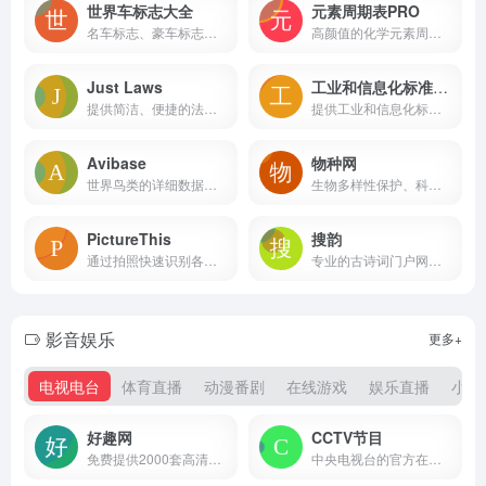
世界车标志大全
元素周期表PRO
名车标志、豪车标志、跑车标志、国产车标志等所有品牌的汽车标志图片及名称大全，认识了解汽车标志图片及名称就来车标志网。
高颜值的化学元素周期表工具，提供全面的元素属性、图片和百科知识等。
Just Laws
工业和信息化标准服务平台
提供简洁、便捷的法律文库服务的网站
提供工业和信息化标准的综合性服务平台
Avibase
物种网
世界鸟类的详细数据库。它包含了关于约10,000种和22,000个亚种鸟类的超过一百万条记录，涵盖了分布信息、分类学信息、不同语言中的异名等
生物多样性保护、科普与研究-生物词典-物种数据库-物种辞典-物种信息查询-生物技术词典
PictureThis
搜韵
通过拍照快速识别各种植物
专业的古诗词门户网站，收录约90万首古今诗词作品，其中近现代及之前的诗词作品约83万
影音娱乐
更多+
电视电台
体育直播
动漫番剧
在线游戏
娱乐直播
小说
好趣网
CCTV节目
免费提供2000套高清网络电视直播在线观看服务的网站
中央电视台的官方在线直播平台，提供全面的电视节目直播服务