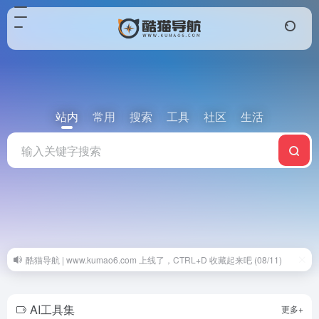
站内
常用
搜索
工具
社区
生活
酷猫导航 | www.kumao6.com 上线了，CTRL+D 收藏起来吧 (08/11)
AI工具集
更多+