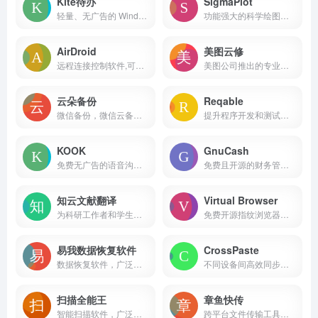
Kite待办
SigmaPlot
轻量、无广告的 Windows 待办任务管理工具
功能强大的科学绘图和数据分析软件
AirDroid
美图云修
远程连接控制软件,可随时连接管理移动设备,实现手机电脑完全控制手机/移动设备,通过远程控制、文件传输与管理、投屏等功能，为移动设备的管理提供服务，满强大的远程管理和控制工具
美图公司推出的专业级AI人像精修软件
云朵备份
Reqable
微信备份，微信云备份，备份，工具
提升程序开发和测试人员的工作效率
KOOK
GnuCash
免费无广告的语音沟通工具
免费且开源的财务管理软件，专为个人和小型企业设计，支持多种操作系统，包括GNU/Linux、BSD、Solaris、Mac OS X和Windows等
知云文献翻译
Virtual Browser
为科研工作者和学生设计的文献翻译工具
免费开源指纹浏览器，旨在提供隐私保护和反指纹追踪功能。
易我数据恢复软件
CrossPaste
数据恢复软件，广泛应用于各种数据丢失情况的恢复
不同设备间高效同步和管理数据的需求
扫描全能王
章鱼快传
智能扫描软件，广泛应用于文件扫描、图片文字提取识别、PDF编辑等多个领域
跨平台文件传输工具，支持多种文件格式和多语言，适用于不同设备之间的高效数据传输