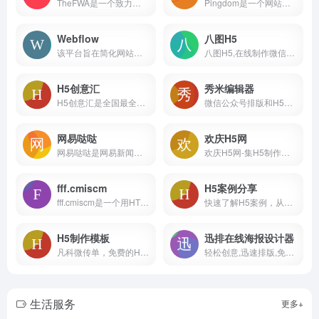
TheFWA是一个致力于展示和评选全球创意互动网站的在线平台。该网站于2000年成立，成立初衷是为了推动互动网站设计和创造力的发展。
Pingdom是一个网站性能测试和监测工具，可帮助网站管理员和开发人员分析网站的性能和加载速度。由SolarWinds全球领先的IT管理软件和监控服务提供商开发。
Webflow
八图H5
该平台旨在简化网站建设和管理的过程，无需编码或专业的技术知识，即可创建出自定义、响应式和交互性强的网站。
八图H5,在线制作微信场景网站,h5在线制作工具
H5创意汇
秀米编辑器
H5创意汇是全国最全的H5创意案例分享平台，第一时间分享最好玩最有创意的H5互动展示
微信公众号排版和H5制作工具，海量模板素材和排版样式
网易哒哒
欢庆H5网
网易哒哒是网易新闻旗下的一个知名创意工作室，主要生产和发布有趣、创新的H5和条漫内容。这些内容主要面向年轻用户群体，以吸引他们的注意力和提升网易新闻的品牌影响力。
欢庆H5网-集H5制作、视频制作、手机海报于一体的在线设计平台 - 西安聚讯网络科技有限公司
fff.cmiscm
H5案例分享
fff.cmiscm是一个用HTML搭建的互动式网站，具有HTML5的强大功能。 主要功能： 1. 交互式设计：fff.cmiscm利用HTML5的强大功能，提供了丰富的交互式设计。
快速了解H5案例，从创意角度和技术角度，讨论H5案例。适合人群：产品经理，宣传策划，设计师，技术开发工程师，新媒体，爱好创意的小伙伴必备~
H5制作模板
迅排在线海报设计器
凡科微传单，免费的H5制作网站、在线H5制作模板平台，4000+H5模板任意使用，3分钟轻松制作H5邀请函、电子邀请函、电子请帖、H5场景、宣传海报等H5页面。无需懂代码，0元体验H5制作工具！
轻松创意,迅速排版,免费在线设计神器|图片编辑_海报设计_图片设计_poster-design
生活服务
更多+