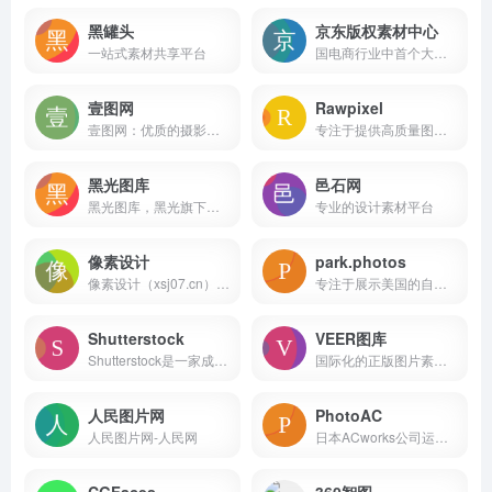
黑罐头
京东版权素材中心
一站式素材共享平台
国电商行业中首个大型免费版权素材平台
壹图网
Rawpixel
壹图网：优质的摄影图片、设计素材、创意图片、矢量图片等商业正版图片。作为一家正版图片库，自主化服务更方便您进行商业图片购买。
专注于提供高质量图片素材的在线平台
黑光图库
邑石网
黑光图库，黑光旗下人像摄影作品分享平台，涵盖婚纱摄影作品、写真摄影作品、儿童摄影作品，化妆造型作品，婚礼跟拍作品、数码后期作品等优秀人像摄影作品。
专业的设计素材平台
像素设计
park.photos
像素设计（xsj07.cn）是专注于像素设计及多元创意领域的优质资源分享平台，为设计师与设计爱好者提供海量实用素材。涵盖手机 / 电脑样机、可商用字体、平面海报模板、UI 图标、视频特效、PS 笔刷等丰富资源，覆盖平面设计、UI 设计、视频制作等多场景需求。
专注于展示美国的自然奇观的网站
Shutterstock
VEER图库
Shutterstock是一家成立于2003年的全球领先的图片库和多媒体资源平台
国际化的正版图片素材提供商
人民图片网
PhotoAC
人民图片网-人民网
日本ACworks公司运营的免费图片素材网站
CGFaces
360智图