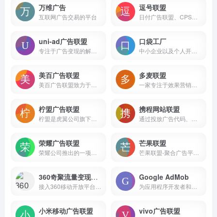
万维广告
逗号联盟
互联网广告交易的平台
日付广告联盟、CPS广告联盟、日付联盟、CPS联盟、CPA广告联盟、CPA联盟等服务平台
uni-ad广告联盟
口袋工厂
专注于广告变现的解决方案平台
中小企业以及个人开发者，为之提供专业的聚合广告解决方案
美百广告联盟
多麦联盟
美百广告联盟致力于为广告主和流量主搭建一个高效、便捷的广告交易平台。通过直接对接DSP平台，采用实时竞价模式，帮助流量主实现广告资源的最大化利用，同时为广告主提供精准、高效的广告投放服务
一家专注于效果营销的优质广告服务商
柠盟广告联盟
携程网站联盟
柠盟是虎翼公司旗下的广告联盟网站，成立于2015年，服务数十万网站长、广告商。自成立以来一直秉承“汇聚力量，共创价值”的理念，长期致力于网络广告的研究、策划、营销与发展，用心服务，力求“创业、创新、合作、共赢”，是广告商、站长首选的广告联盟。
通过投放广告代码、共建旅行网站、线下代订、电话分销专线等方式，分销携程酒店、机票、旅游、火车票、门票、礼品卡，轻松赚钱
荣耀广告联盟
芒果联盟
荣耀公司推出的一项广告变现服务，旨在通过智能化、精准化的广告投放方式，帮助开发者和广告主实现高效变现和商业增长
芒果联盟-聚合广告平台，致力于为APP开发者提供一站式APP流量广告变现服务。芒果聚合SDK集成穿山甲联盟、优量汇联盟、快手联盟、百青藤联盟、芒果联盟等多个移动广告联盟平台，一键接入，高效变现，支持多种广告类型，满足APP开发者个性化需求，助力APP开发者提升广告收益和用户体验。
360奇聚流量变现平台
Google AdMob
接入360移动开放平台，轻松发布应用至360手机助手，免费获取海量推广资源，享多项优惠扶持政策，是您发布安卓应用、手机游戏的平台！
为应用程序开发者和广告主提供广告投放和变现解决方案
小米移动广告联盟
vivo广告联盟