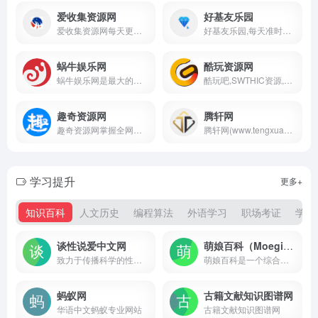
爱收集资源网
好基友乐园
爱收集资源网每天更新大量原创技术教程,线报活动,QQ软件等，欢迎各位小刀娱乐网的基佬访问学习，给QQ爱好者们带来一个绿色温馨快乐的娱乐家园
好基友乐园,每天准时更新全网精品资源免费分享平台,专注网络活动线报,技术教程,自学教程,网站源码,技术导航,绿色资源,包括绿色软件资源,办公资源,游戏图文攻略资源等,聚集了全网资源,技术,教程,分享平台！
蜗牛娱乐网
酷玩资源网
蜗牛娱乐网是最大的我爱辅助网,提供最新包含小刀娱乐网,善恶资源网,影子的游戏辅助,原创技术教程,绿色破解工具软件等QQ技术分享平台!
酷玩吧,SWTHIC资源,游戏辅助网,每日分享大量优质软件资源,游戏单机资源！
趣奇资源网
腾轩网
趣奇资源网掌握全网第一资讯共享基地为用户提供免费热门绿色精品软件，专注发布最新活动资讯，给用户打造了免费分享优质软件资源平台，保证无病毒、木马插件请大家放心使用。
腾轩网(www.tengxuanw.com)-腾轩娱乐网多年一直努力专注免费分享QQ技术娱乐、软件、游戏辅助、热门活动等优质网络资源，坚持分享网络技术资源，我们为用户提供最新、最全面的信息和服务，努力为各位网友呈现最好的资源，一切尽在腾轩网。
学习提升
更多+
知识百科
人文历史
编程算法
外语学习
职场考证
学术
谈性说爱中文网
萌娘百科（Moegirlpedia）
致力于传播科学的性知识和健康的性教育
萌娘百科是一个综合性ACGN百科站点，旨在完整准确收录动画、漫画、游戏、文学相关内容，以及青少年间流行的事物。任何人都可自由编辑！
蚂蚁网
古籍文献知识图谱网
华语中文蚂蚁专业网站
古籍文献知识图谱网