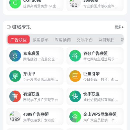
提供高质量免费 AI 生成人物图片素材的网站
专业的图片版权查询平台，
赚钱变现
更多+
广告联盟
威客接单
淘客抽佣
交易平台
网赚项目
新媒
京东联盟
谷歌广告联盟
网络赚钱，流量变现，专业电商CPS联盟平台
帮助网站主通过展示广告来获得收入
穿山甲
巨量引擎
为开发者提供流量变现、广告变现、用户增长、LTV提升等全生命周期成长服务
今日头条、抖音、西瓜视频广告投放平台
有道联盟
快手联盟
网易旗下推广变现平台
通过短视频和直播的形式，为广告主、开发者和用户创造互惠共赢的生态系统
4399广告联盟
金山WPS网络联盟
为手机游戏开发者提供全新的变现方式
为广大会员提供一个收益最大化的平台