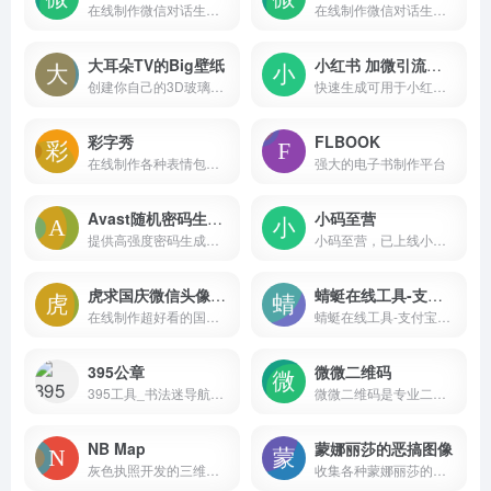
在线制作微信对话生成器和支付宝转账，微商微商截图侠，微信聊天记录生成，免费微信对话在线制作，微信转账，支付宝聊天，微信余额，微信零钱，微信红包等截图，一款微商截图神器
在线制作微信对话生成器和支付宝转账，可以生成微信转账、支付宝聊天、微信余额、微信零钱、微信红包、在线聊天等仿真截图，一款微商截图装逼神器
大耳朵TV的Big壁纸
小红书 加微引流图生成器
创建你自己的3D玻璃窗壁纸，支持iPhone壁纸生成，专业级液态玻璃特效
快速生成可用于小红书聊天的加微信表情图！
彩字秀
FLBOOK
在线制作各种表情包、搞笑图片、QQ微信表情图片、纯文字表情、闪字、搞笑动态表情图片、搞笑网络证件；简单易用带字的装逼搞笑图片生成器；让聊天更有趣。
强大的电子书制作平台
Avast随机密码生成器
小码至营
提供高强度密码生成服务，通过随机组合字母、数字和特殊字符，确保您的在线账户安全。
小码至营，已上线小码短链接、小码公众号助手。致力于为市场营销、运营推广人员打造便捷高效的各类工具，提高运营工作效率，让运营效果可衡量。
虎求国庆微信头像制作
蜻蜓在线工具-支付宝到账语音
在线制作超好看的国庆节微信红旗头像，可以实现添加文字、装饰、国旗、数字标志等头像挂件，也可以添加国庆、中秋、新年等头像热门主题边框。
蜻蜓在线工具-支付宝到账语音：https://33tool.com/alipay_tts/
395公章
微微二维码
395工具_书法迷导航_书法字体设计查询导航
微微二维码是专业二维码制作服务商，提供视频音频二维码生成、图片文件二维码制作、二维码表单登记系统、二维码管理系统，广泛应用于：产品宣传、企业展示、旅游、教育培训、建筑施工、生产制造、医疗卫生等领域。
NB Map
蒙娜丽莎的恶搞图像
灰色执照开发的三维地图工具，支持用户自定义地图颜色、板块高度和视角
收集各种蒙娜丽莎的恶搞图像