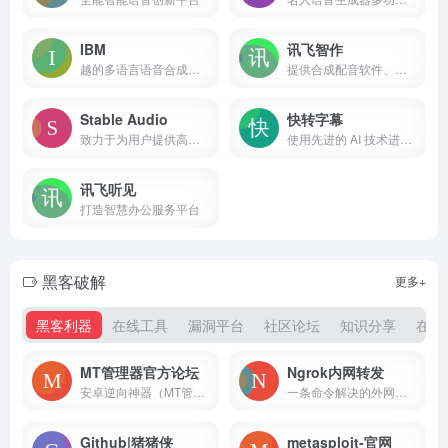
IBM
讯飞智作
越的多语言语音合成云服务
提供合成配音软件、真人配音、童声配音、广告宣传片、短视频配音、AI虚拟主播、虚拟数字人等一站式配音服务。
Stable Audio
快转字幕
致力于为用户提供高品质、稳定的音频服务或产品。
使用先进的 AI 技术进行精确字幕转录和翻译，字幕制作更轻松。
讯飞听见
打造智慧办公服务平台
黑客破解
更多+
黑客利器
在线工具
漏洞平台
社区论坛
知识分享
在线
MT管理器官方论坛
Ngrok内网转发
安卓逆向神器（MT管理器）官方论坛
一条命令解决的外网访问内网问题，无需任何配置，下载客户端之后直接一条命令让外网访问您的内网不再是距离
Github|猪猪侠
metasploit-官网