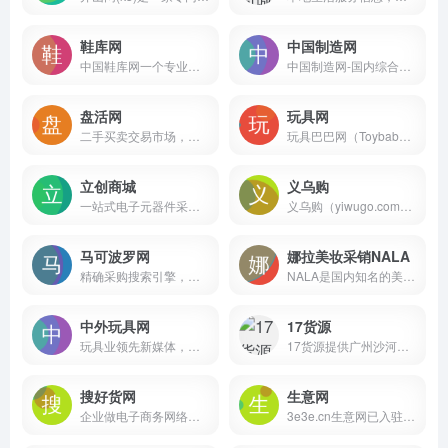
鞋库网
中国制造网
中国鞋库网一个专业的鞋子批发网,一手货源批发市场
中国制造网-国内综合B2B电子商务平台，覆盖全行业品类：工业品、原材料、家居百货和商务服务等。为供应商提供免费搭建企业展厅、免费发布产品、移动营销及深度推广服务，帮助供应商获取商机。为采购商提供采购寻源、采供协同、采购管理、在线交易、供应链金融等服务，帮助企业提升采购效率、降低采购成本。
盘活网
玩具网
二手买卖交易市场，要买卖二手设备，就上盘活网!
玩具巴巴网（Toybaba.com）是汕头市澄海区腾升网络信息有限公司旗下玩具在线交易平台
立创商城
义乌购
一站式电子元器件采购自营商城，该平台提供电容、电阻、电感、微控制器、二极管、晶体管等各类电子元器件，以及电子工具、仪器、耗材和工业品等
义乌购（yiwugo.com）以义乌市场为核心,覆盖全国小商品产业带优质供应商,一手货源=
马可波罗网
娜拉美妆采销NALA
精确采购搜索引擎，是中小企业实现“精确采购搜索”和“精确广告投放”的B2B电子商务平台
NALA是国内知名的美妆采购批发网站，在线销售面膜，眼线笔，睫毛膏，美妆工具，个人护理等美妆日化产品，正品行货，品类丰富，全国最低价。
中外玩具网
17货源
玩具业领先新媒体，以“解析行业，对接资源”为宗旨面向泛玩具业提供优质内容及营销服务，覆盖超60W精准行业人群，以媒体和活动链接产业。
17货源提供广州沙河、白马、十三行、女人街等服装批发市场货源一件起批并支持一件代发
搜好货网
生意网
企业做电子商务网络贸易的网站平台。
3e3e.cn生意网已入驻7000+童装厂家，汇海量一手童装货源，一件起批一件代发，面向全国童装厂家